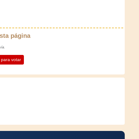
sta página
vía.
n para votar