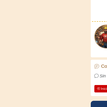
Co
Sin
Inic