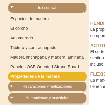
lo esencial
Especies de madera
HEND
El corcho
La prop
compone
Aglomerado
ACTIT
Tablero y contrachapado
El corte
Madera enchapada y madera laminada
sentido 
incluso
Paneles OSB Oriented Strand Board
FLEXI
Propiedades de la madera
La made
tienen 
Reparaciones y realizaciones
Herramientas y materiales