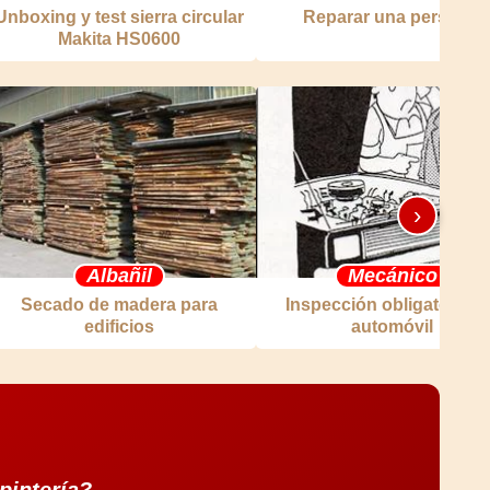
Unboxing y test sierra circular
Reparar una persiana
Makita HS0600
›
Albañil
Mecánico
Secado de madera para
Inspección obligatoria d
edificios
automóvil