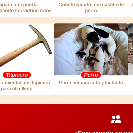
epara una puerta
Construyendo una caseta de
zando los vidrios rotos
perro
Tapicero
Perro
ramientas del tapicero
Perra embarazada y lactante
para el relleno