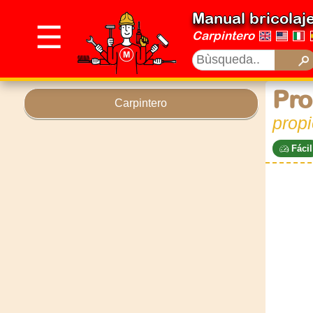
Manual bricolaj
☰
Carpintero
Pro
Carpintero
propi
Fácil