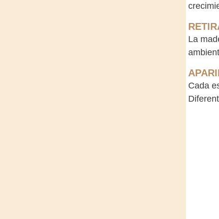
crecimie
RETIR
La made
ambient
APARI
Cada es
Diferen