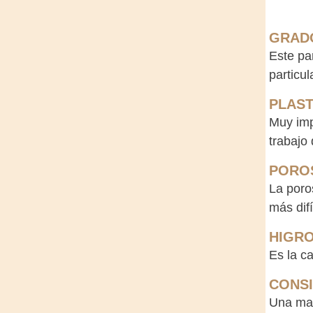
GRADO
Este pa
particu
PLAST
Muy imp
trabajo 
PORO
La poro
más difí
HIGR
Es la c
CONSI
Una mad