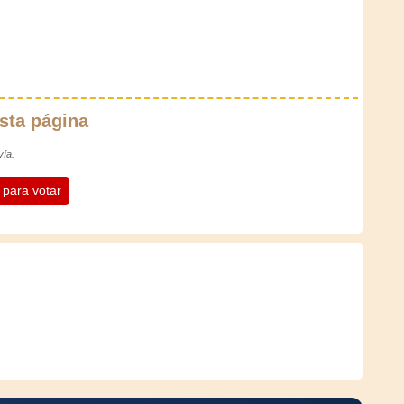
sta página
vía.
n para votar