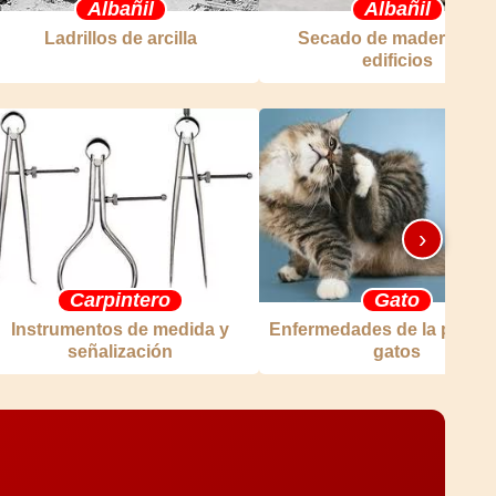
Albañil
Albañil
Ladrillos de arcilla
Secado de madera par
edificios
›
Carpintero
Gato
Instrumentos de medida y
Enfermedades de la piel de
señalización
gatos