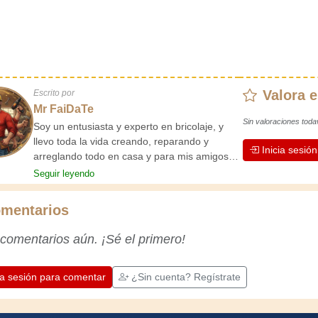
Valora e
Escrito por
Mr FaiDaTe
Sin valoraciones toda
Soy un entusiasta y experto en bricolaje, y
llevo toda la vida creando, reparando y
Inicia sesió
arreglando todo en casa y para mis amigos.
Mis abuelos me enseñaron lo básico desde
Seguir leyendo
pequeño, y desde entonces he adquirido una
vasta experiencia. ¡La experiencia enseña!
mentarios
Te mantiene activo y alerta, y te hace
apreciar la dedicación que los artesanos
 comentarios aún. ¡Sé el primero!
profesionales ponen en su trabajo.
Aprendamos juntos; cada día es una
oportunidad para mejorar. ¡Diviértete!
ia sesión para comentar
¿Sin cuenta? Regístrate