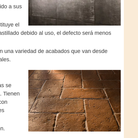
ido a sus
ituye el
stillado debido al uso, el defecto será menos
con una variedad de acabados que van desde
ales.
as se
. Tienen
con
es
n.