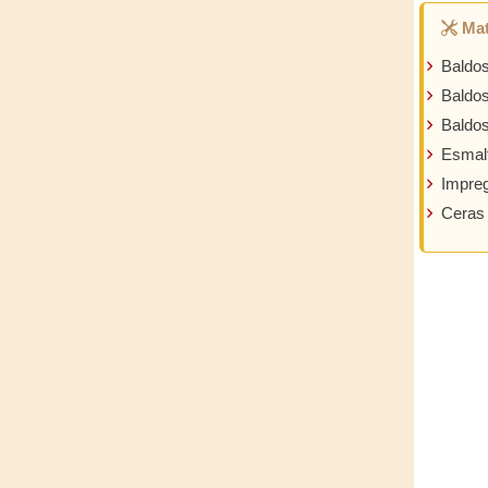
Mat
Baldos
Baldo
Baldos
Esmalt
Impre
Ceras