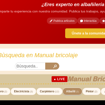
¿Eres experto en albañilerí
parte tu experiencia con nuestra comunidad. Publica tus trabajos, ayu
Publica artículos
Interactúa
Únete a la comunid
Bùsqueda en Manual bricolaje
Manual Bric
● LIVE
ero
Electricista
Carpintero
Albañil
Pintor
(2)
(3)
(12)
(3)
(2)