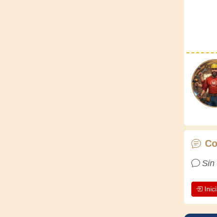
Co
Sin
Inic