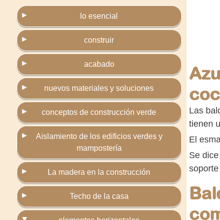
lo esencial
construir
acabado
Azu
nuevos materiales y soluciones
coc
Las bal
conceptos de construcción verde
tienen 
Aislamiento de los edificios verdes y
El esma
mampostería
Se dice
soporte
La madera en la construcción
Bal
Techo de la casa
com