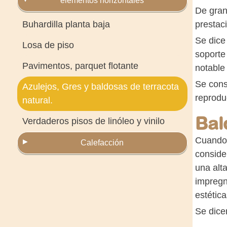
elementos horizontales
De gran
Buhardilla planta baja
prestac
Se dice
Losa de piso
soporte
Pavimentos, parquet flotante
notable 
Se cons
Azulejos, Gres y baldosas de terracota
reprodu
natural.
Bal
Verdaderos pisos de linóleo y vinilo
Cuando 
Calefacción
conside
una alt
impregn
estética
Se dice