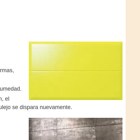
ormas,
 humedad.
, el
zulejo se dispara nuevamente.