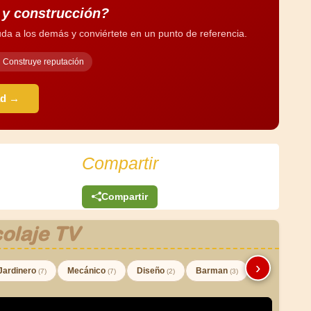
a y construcción?
da a los demás y conviértete en un punto de referencia.
Construye reputación
ad →
Compartir
Compartir
olaje TV
›
Jardinero
Mecánico
Diseño
Barman
(7)
(7)
(2)
(3)