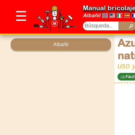
Manual bricolaj
☰
Albañil
Azu
Albañil
nat
uso y
Fácil