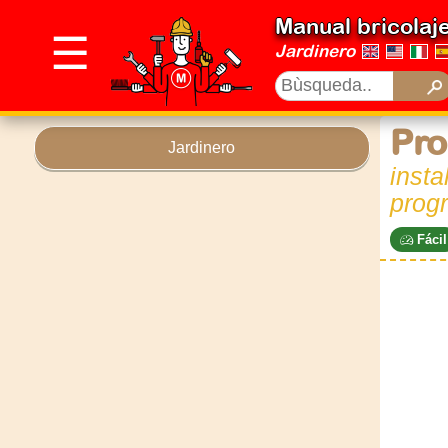
Manual bricolaj
☰
Jardinero
Pro
Jardinero
insta
progr
Fácil