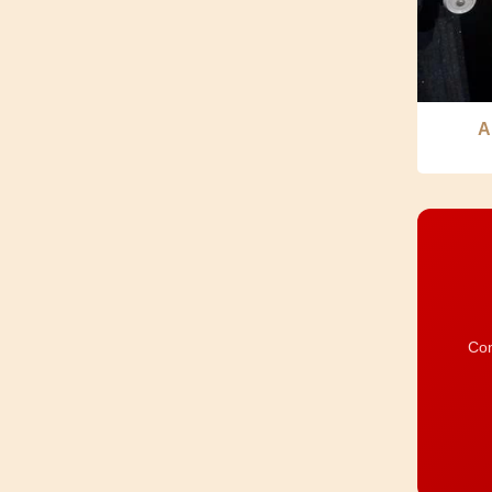
A
Com