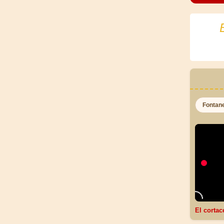
Fontan
El corta