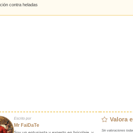
ción contra heladas
Valora e
Escrito por
Mr FaiDaTe
Sin valoraciones toda
Soy un entusiasta y experto en bricolaje, y