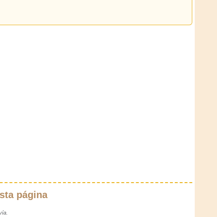
sta página
vía.