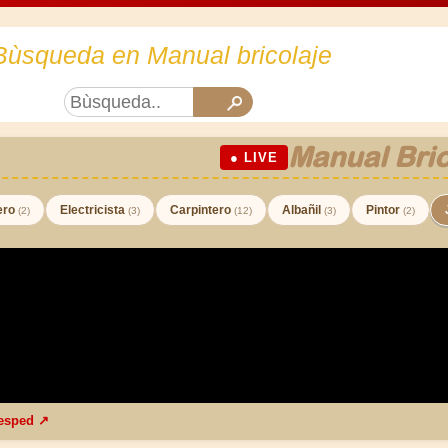
Bùsqueda en Manual bricolaje
Manual Bric
● LIVE
ero
Electricista
Carpintero
Albañil
Pintor
(2)
(3)
(12)
(3)
(2)
cesped ↗