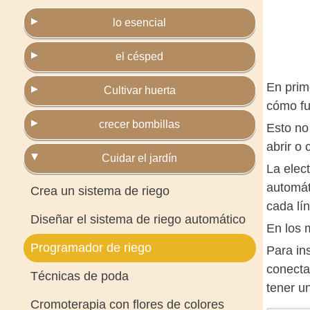
lo esencial
el césped
En prim
Cultivar huerta
cómo fu
crecer bombillas
Esto no
abrir o 
Cuidar el jardín
La elect
automát
Crea un sistema de riego
cada lí
Diseñar el sistema de riego automático
En los 
Programador de riego
Para in
conecta
Técnicas de poda
tener u
Cromoterapia con flores de colores