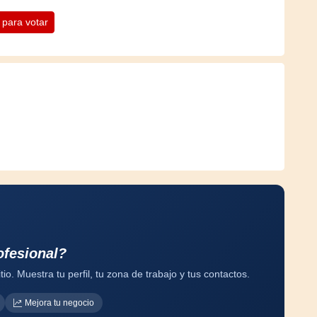
n para votar
ofesional?
tio. Muestra tu perfil, tu zona de trabajo y tus contactos.
Mejora tu negocio