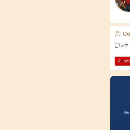
Co
Sin
Inic
Reg