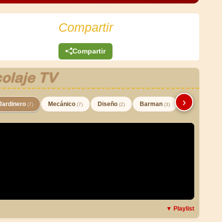
Compartir
Compartir
olaje TV
›
Jardinero
Mecánico
Diseño
Barman
(7)
(7)
(2)
(3)
▼ Playlist