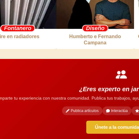
Fontanero
Diseño
ire en radiadores
Humberto e Fernando
Campana
¿Eres experto en ja
parte tu experiencia con nuestra comunidad. Publica tus trabajos, ayu
Publica artículos
Interactúa
Únete a la comunid