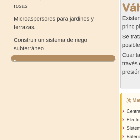
Vál
rosas
Existen
Microaspersores para jardines y
princi
terrazas.
Se trat
Construir un sistema de riego
posible
subterráneo.
Cuanta
través 
presión
Mat
Centra
Electr
Sistem
Baterí