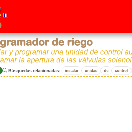
e
gramador de riego
lar y programar una unidad de control 
amar la apertura de las válvulas soleno
Búsquedas relacionadas:
instalar
unidad
de
control