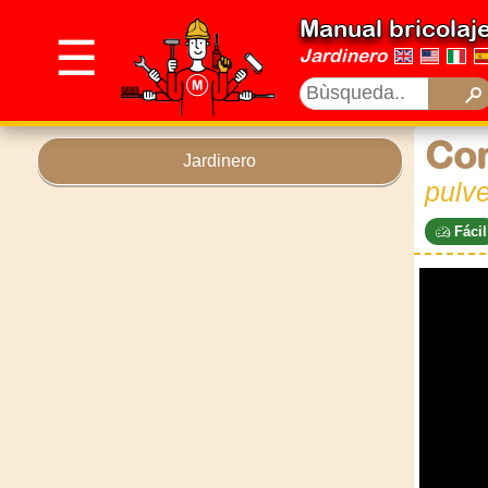
Manual bricolaj
☰
Jardinero
Con
Jardinero
pulve
Fácil