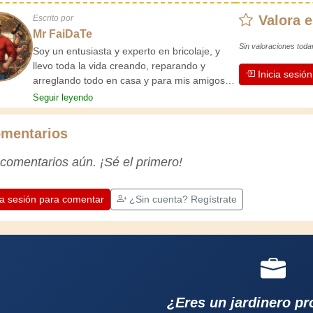
Valora e
Escrito por
Mr FaiDaTe
Sin valoraciones toda
Soy un entusiasta y experto en bricolaje, y
llevo toda la vida creando, reparando y
Inicia sesió
arreglando todo en casa y para mis amigos.
Mis abuelos me enseñaron lo básico desde
Seguir leyendo
pequeño, y desde entonces he adquirido una
vasta experiencia. ¡La experiencia enseña!
mentarios
Te mantiene activo y alerta, y te hace
apreciar la dedicación que los artesanos
 comentarios aún. ¡Sé el primero!
profesionales ponen en su trabajo.
Aprendamos juntos; cada día es una
oportunidad para mejorar. ¡Diviértete!
ia sesión para comentar
¿Sin cuenta? Regístrate
¿Eres un jardinero pr