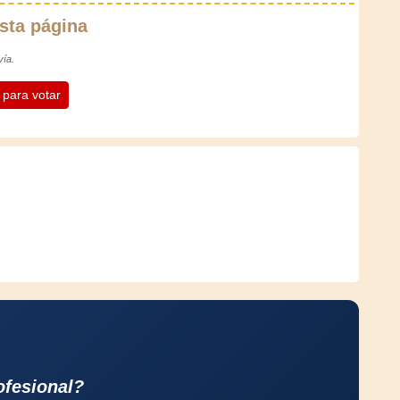
sta página
vía.
n para votar
ofesional?