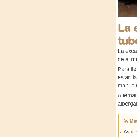
La 
tub
La exca
de al m
Para ll
estar li
manual
Alterna
alberga
Mat
Asper