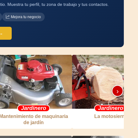
tio. Muestra tu perfil, tu zona de trabajo y tus contactos.
Mejora tu negocio
 →
›
Jardinero
Jardinero
Mantenimiento de maquinaria
La motosierra
de jardín