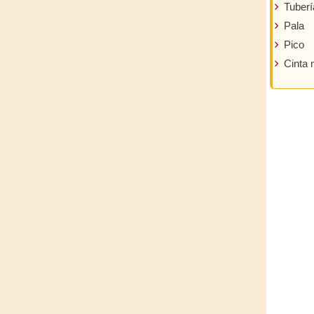
Tuberí
Pala
Pico
Cinta 