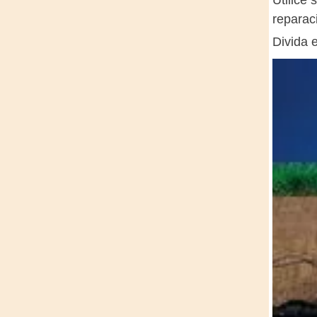
Utilice 
reparac
Divida 