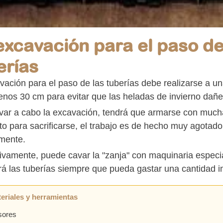
excavación para el paso de
erías
vación para el paso de las tuberías debe realizarse a u
enos 30 cm para evitar que las heladas de invierno dañen
evar a cabo la excavación, tendrá que armarse con much
sto para sacrificarse, el trabajo es de hecho muy agotador
mente.
tivamente, puede cavar la "zanja" con maquinaria especi
rá las tuberías siempre que pueda gastar una cantidad i
eriales y herramientas
sores