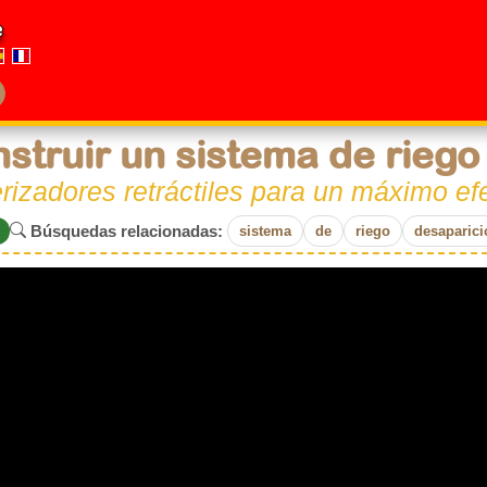
e
struir un sistema de riego
rizadores retráctiles para un máximo efe
Búsquedas relacionadas:
sistema
de
riego
desaparici