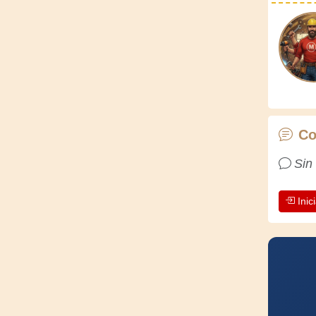
Co
Sin
Inic