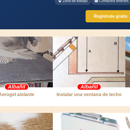
Zona de trabajo
Contactos directos
Regístrate gratis
Albañil
Albañil
Aerogel aislante
Instalar una ventana de techo