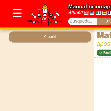
Manual bricolaj
☰
Albañil
Mat
Albañil
apost
Fácil