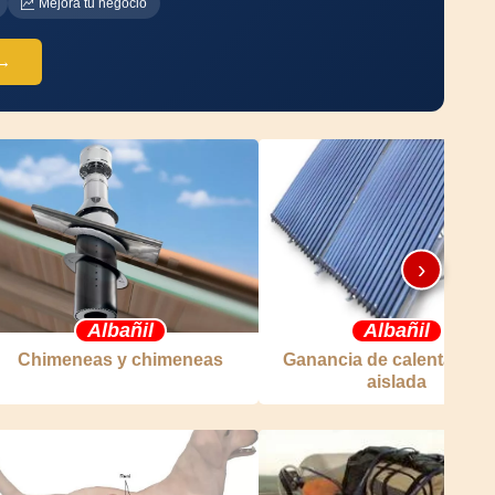
Mejora tu negocio
 →
›
Albañil
Albañil
Chimeneas y chimeneas
Ganancia de calentamien
aislada