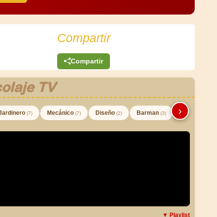
Compartir
Compartir
olaje TV
›
Jardinero
Mecánico
Diseño
Barman
(7)
(7)
(2)
(3)
▼ Playlist