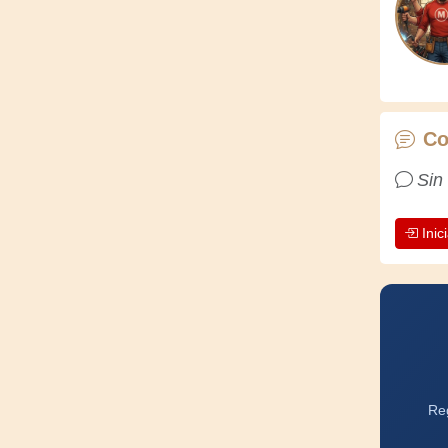
Co
Sin
Inic
Reg