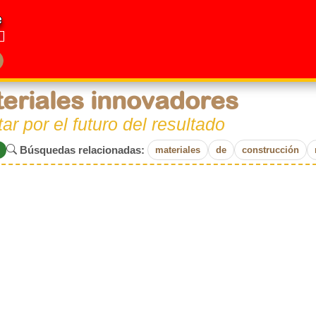
e
eriales innovadores
ar por el futuro del resultado
Búsquedas relacionadas:
materiales
de
construcción