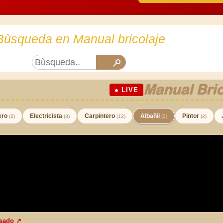
Bùsqueda en Manual bricolaje
Manual Bric
● LIVE
ero
Electricista
Carpintero
Albañil
Pintor
(2)
(3)
(12)
(3)
(2)
sado ↗