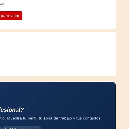
vía.
n para votar
fesional?
tio. Muestra tu perfil, tu zona de trabajo y tus contactos.