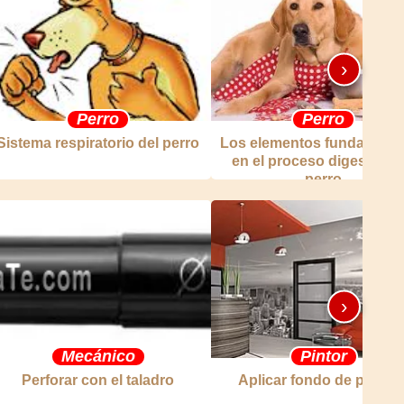
›
Perro
Perro
Sistema respiratorio del perro
Los elementos fundamenta
en el proceso digestivo d
perro
›
Mecánico
Pintor
Perforar con el taladro
Aplicar fondo de pantall