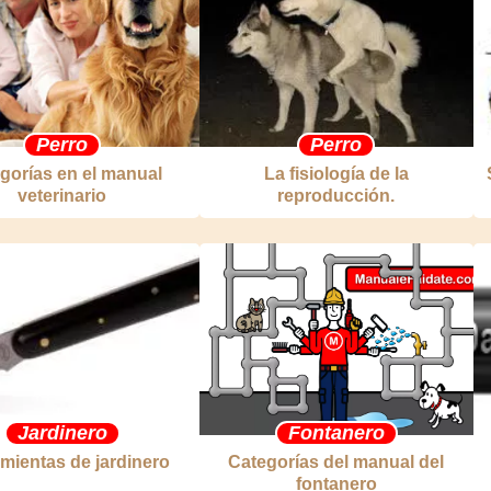
Perro
Perro
gorías en el manual
La fisiología de la
veterinario
reproducción.
Jardinero
Fontanero
mientas de jardinero
Categorías del manual del
fontanero