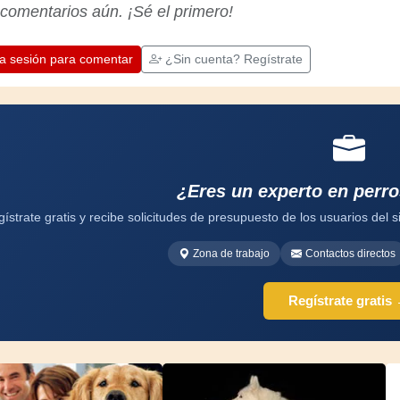
apreciar la dedicación que los artesanos
 comentarios aún. ¡Sé el primero!
profesionales ponen en su trabajo.
Aprendamos juntos; cada día es una
oportunidad para mejorar. ¡Diviértete!
ia sesión para comentar
¿Sin cuenta? Regístrate
¿Eres un experto en perro
ístrate gratis y recibe solicitudes de presupuesto de los usuarios del si
Zona de trabajo
Contactos directos
Regístrate gratis