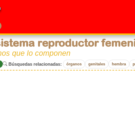
e
sistema reproductor femeni
nos que lo componen
Búsquedas relacionadas:
órganos
genitales
hembra
p