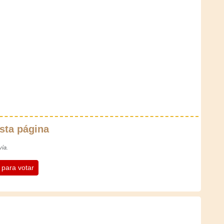
sta página
vía.
n para votar