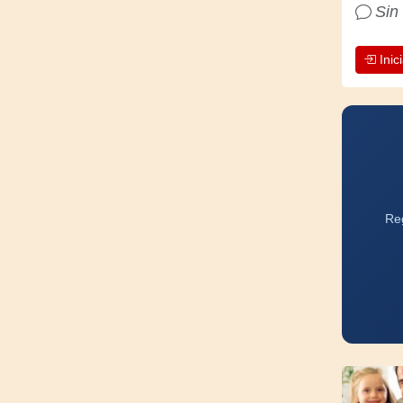
Sin
Inic
Reg