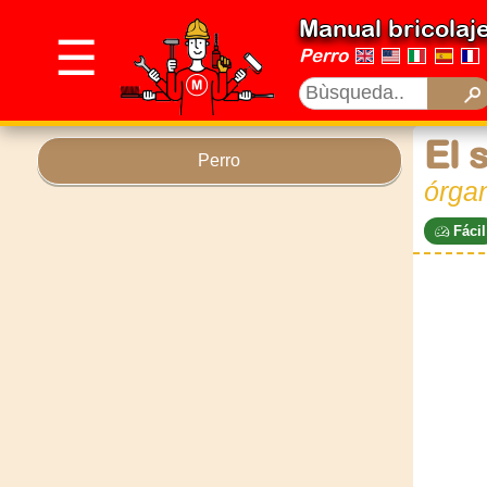
Manual bricolaj
☰
Perro
El 
Perro
órga
Fácil