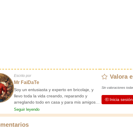
Valora e
Escrito por
Mr FaiDaTe
Sin valoraciones toda
Soy un entusiasta y experto en bricolaje, y
llevo toda la vida creando, reparando y
Inicia sesió
arreglando todo en casa y para mis amigos.
Mis abuelos me enseñaron lo básico desde
Seguir leyendo
pequeño, y desde entonces he adquirido una
vasta experiencia. ¡La experiencia enseña!
mentarios
Te mantiene activo y alerta, y te hace