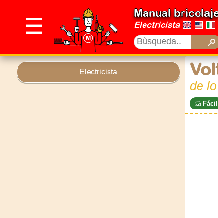
Manual bricolaj
☰
Electricista
Vol
Electricista
de l
Fácil