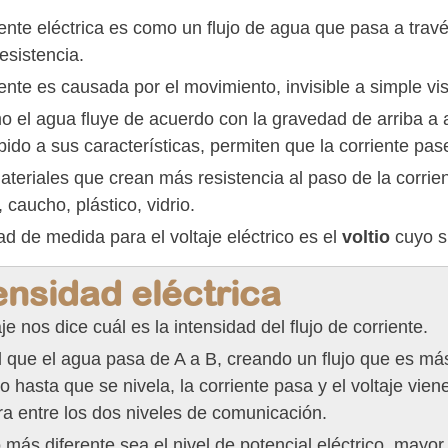
iente eléctrica es como un flujo de agua que pasa a tra
esistencia.
ente es causada por el movimiento, invisible a simple vi
 el agua fluye de acuerdo con la gravedad de arriba a aba
bido a sus características, permiten que la corriente pas
teriales que crean más resistencia al paso de la corrient
caucho, plástico, vidrio.
ad de medida para el voltaje eléctrico es el
voltio
cuyo 
ensidad eléctrica
aje nos dice cuál es la intensidad del flujo de corriente.
l que el agua pasa de A a B, creando un flujo que es má
io hasta que se nivela, la corriente pasa y el voltaje vien
ra entre los dos niveles de comunicación.
más diferente sea el nivel de potencial eléctrico, mayor s