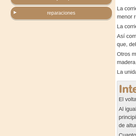
La corr
reparaciones
menor r
La corri
Así como
que, de
Otros ma
madera, 
La unid
Int
El volt
Al igua
princip
de altu
Cuanto 