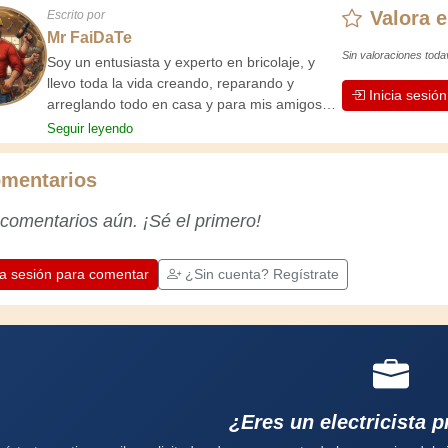
Valora e
Escrito por
Mr FaiDaTe
Sin valoraciones toda
Soy un entusiasta y experto en bricolaje, y
llevo toda la vida creando, reparando y
Inicia sesió
arreglando todo en casa y para mis amigos.
Mis abuelos me enseñaron lo básico desde
Seguir leyendo
pequeño, y desde entonces he adquirido una
vasta experiencia. ¡La experiencia enseña!
mentarios
Te mantiene activo y alerta, y te hace
apreciar la dedicación que los artesanos
 comentarios aún. ¡Sé el primero!
profesionales ponen en su trabajo.
Aprendamos juntos; cada día es una
oportunidad para mejorar. ¡Diviértete!
ia sesión para comentar
¿Sin cuenta? Regístrate
¿Eres un electricista p