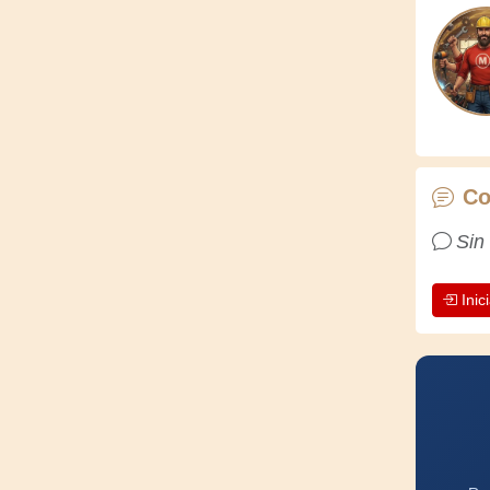
Co
Sin
Inic