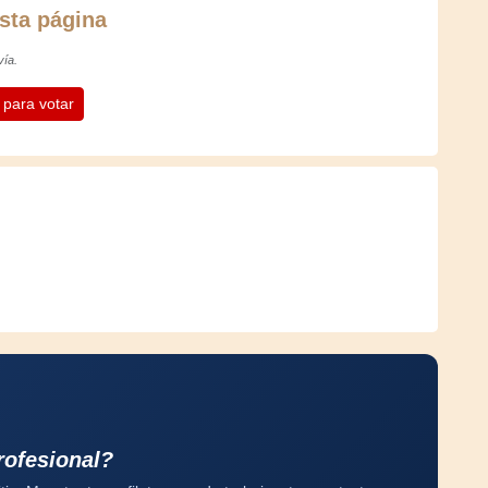
sta página
vía.
n para votar
rofesional?