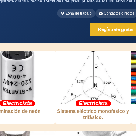
ístrate gratis y recibe solicitudes de presupuesto de los usuarios del si
Zona de trabajo
Contactos directos
Regístrate gratis
Electricista
Electricista
uminación de neón
Sistema eléctrico monofásico y
trifásico.