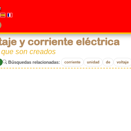
e
taje y corriente eléctrica
o que son creados
Búsquedas relacionadas:
corriente
unidad
de
voltaje