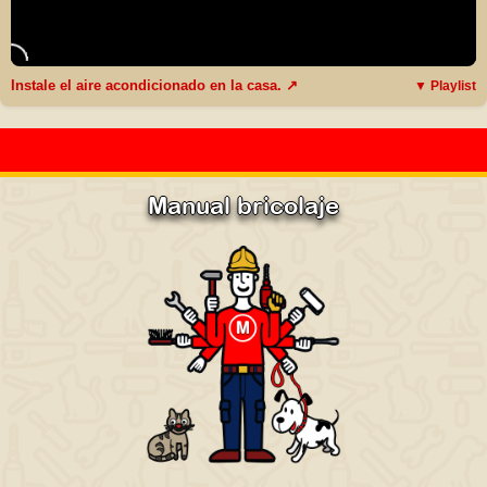
Instale el aire acondicionado en la casa. ↗
▼ Playlist
Manual bricolaje