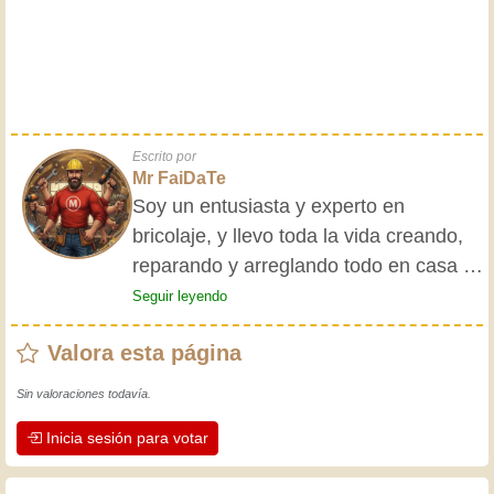
Escrito por
Mr FaiDaTe
Soy un entusiasta y experto en
bricolaje, y llevo toda la vida creando,
reparando y arreglando todo en casa y
para mis amigos. Mis abuelos me
Seguir leyendo
enseñaron lo básico desde pequeño, y
Valora esta página
desde entonces he adquirido una vasta
experiencia. ¡La experiencia enseña! Te
Sin valoraciones todavía.
mantiene activo y alerta, y te hace
Inicia sesión para votar
apreciar la dedicación que los
artesanos profesionales ponen en su