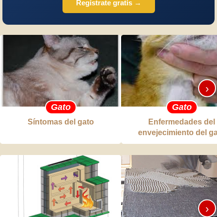
Regístrate gratis →
›
Gato
Gato
Síntomas del gato
Enfermedades del
envejecimiento del g
›