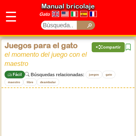
Manual bricolaje
☰
Gato
Juegos para el gato
Compartir
el momento del juego con el
maestro
Búsquedas relacionadas:
Fácil
juegos
gato
maestro
libre
deambular