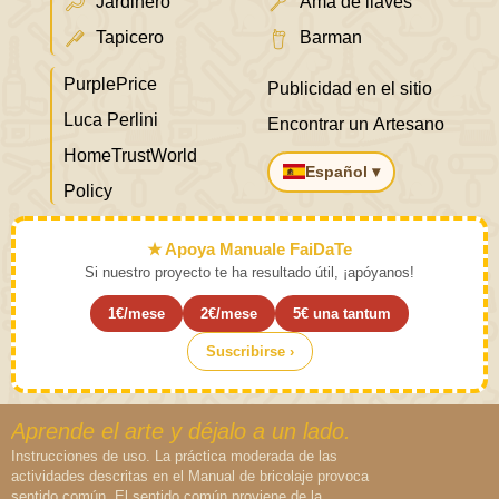
Jardinero
Ama de llaves
Tapicero
Barman
PurplePrice
Publicidad en el sitio
Luca Perlini
Encontrar un Artesano
HomeTrustWorld
Español ▾
Policy
★ Apoya Manuale FaiDaTe
Si nuestro proyecto te ha resultado útil, ¡apóyanos!
1€/mese
2€/mese
5€ una tantum
Suscribirse ›
Aprende el arte y déjalo a un lado.
Instrucciones de uso. La práctica moderada de las
actividades descritas en el Manual de bricolaje provoca
sentido común. El sentido común proviene de la