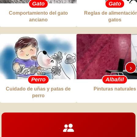
Gato
Gato
Comportamiento del gato
Reglas de alimentació
anciano
gatos
›
Perro
Albañil
Cuidado de uñas y patas de
Pinturas naturales
perro