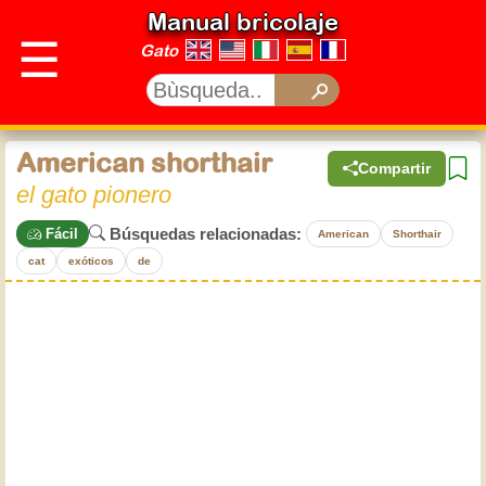
Manual bricolaje
☰
Gato
American shorthair
Compartir
el gato pionero
Búsquedas relacionadas:
Fácil
American
Shorthair
cat
exóticos
de