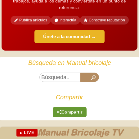
trabajos, ayuda a los demás y conviértete en un punto de
referencia.
Publica artículos
Interactúa
Construye reputación
Únete a la comunidad →
Bùsqueda en Manual bricolaje
Compartir
Compartir
Manual Bricolaje TV
● LIVE