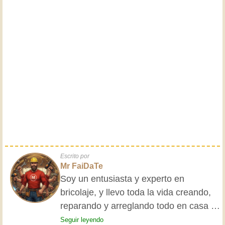
Escrito por
Mr FaiDaTe
Soy un entusiasta y experto en
bricolaje, y llevo toda la vida creando,
reparando y arreglando todo en casa y
para mis amigos. Mis abuelos me
Seguir leyendo