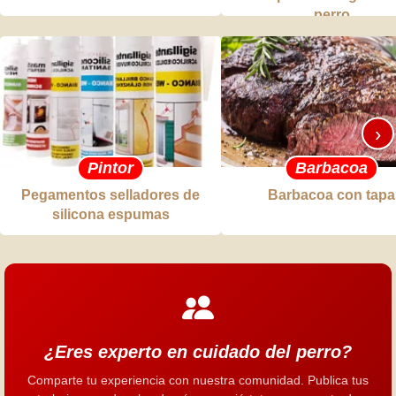
perro
›
Pintor
Barbacoa
Pegamentos selladores de
Barbacoa con tapa
silicona espumas
¿Eres experto en cuidado del perro?
Comparte tu experiencia con nuestra comunidad. Publica tus