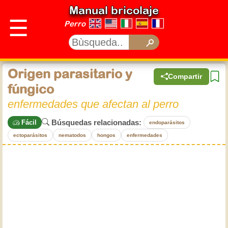
Manual bricolaje
☰
Perro
Origen parasitario y
Compartir
fúngico
enfermedades que afectan al perro
Búsquedas relacionadas:
Fácil
endoparásitos
ectoparásitos
nematodos
hongos
enfermedades