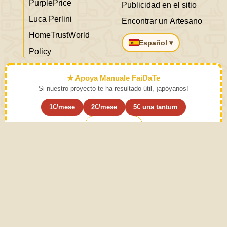
PurplePrice
Publicidad en el sitio
Luca Perlini
Encontrar un Artesano
HomeTrustWorld
Español ▾
Policy
★ Apoya Manuale FaiDaTe
Si nuestro proyecto te ha resultado útil, ¡apóyanos!
1€/mese
2€/mese
5€ una tantum
Suscribirse ›
Aprende el arte y déjalo a un lado.
Instrucciones de uso. La práctica moderada de las
actividades descritas en el Manual de bricolaje provoca
sentido común. El sentido común proviene de la
experiencia. Este sitio está creado con Amor para
incrementar las habilidades prácticas y especulativas del
individuo y por tanto contribuye al desarrollo de la
humanidad. Todo el contenido está escrito por humanos,