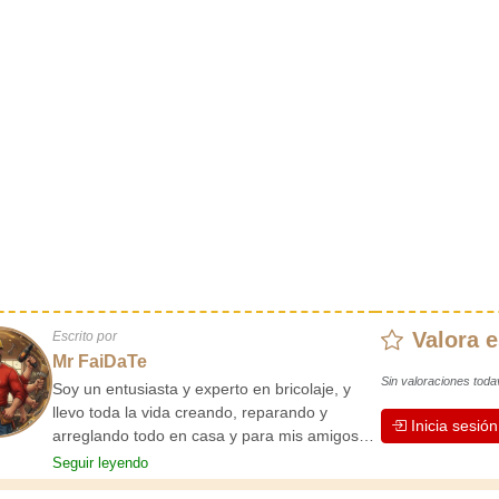
Valora e
Escrito por
Mr FaiDaTe
Sin valoraciones toda
Soy un entusiasta y experto en bricolaje, y
llevo toda la vida creando, reparando y
Inicia sesió
arreglando todo en casa y para mis amigos.
Mis abuelos me enseñaron lo básico desde
Seguir leyendo
pequeño, y desde entonces he adquirido una