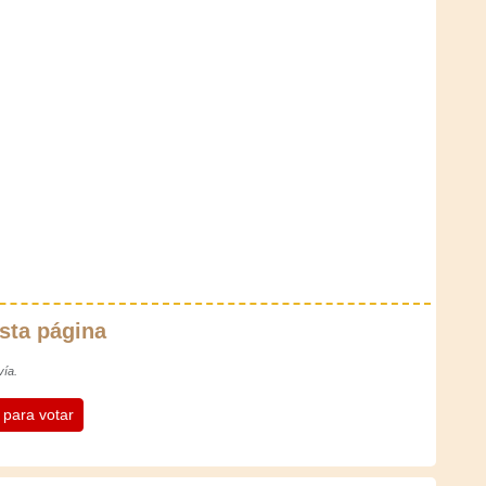
sta página
vía.
n para votar