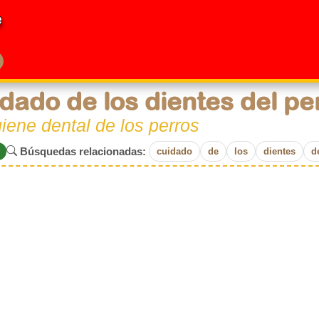
e
dado de los dientes del pe
giene dental de los perros
Búsquedas relacionadas:
cuidado
de
los
dientes
d