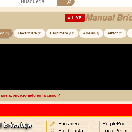
Manual Bric
● LIVE
ero
Electricista
Carpintero
Albañil
Pintor
(2)
(3)
(12)
(3)
(2)
l aire acondicionado en la casa. ↗
Fontanero
PurplePrice
 bricolaje
Electricista
Luca Perlini