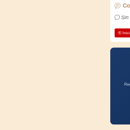
Co
Sin
Inic
Reg