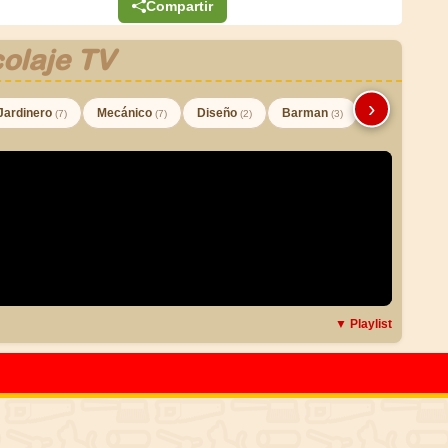
Compartir
olaje TV
›
Jardinero
Mecánico
Diseño
Barman
(7)
(7)
(2)
(3)
▼ Playlist