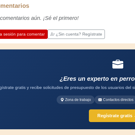
vasta experiencia. ¡La experiencia enseña!
mentarios
Te mantiene activo y alerta, y te hace
apreciar la dedicación que los artesanos
 comentarios aún. ¡Sé el primero!
profesionales ponen en su trabajo.
Aprendamos juntos; cada día es una
oportunidad para mejorar. ¡Diviértete!
ia sesión para comentar
¿Sin cuenta? Regístrate
¿Eres un experto en perro
ístrate gratis y recibe solicitudes de presupuesto de los usuarios del si
Zona de trabajo
Contactos directos
Regístrate gratis