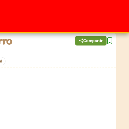
rro
Compartir
el