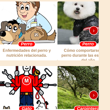
›
Perro
Perro
Enfermedades del perro y
Cómo comportarse con 
nutrición relacionada.
perro durante las estacio
del año
›
Gato
Carpintero