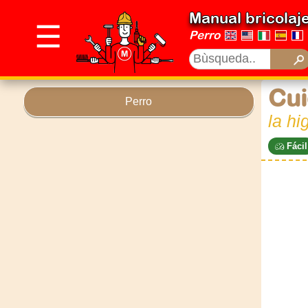
Manual bricolaj
☰
Perro
Cui
Perro
la hi
Fácil