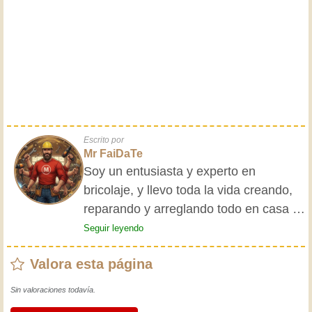
Escrito por
Mr FaiDaTe
Soy un entusiasta y experto en
bricolaje, y llevo toda la vida creando,
reparando y arreglando todo en casa y
para mis amigos. Mis abuelos me
Seguir leyendo
enseñaron lo básico desde pequeño, y
Valora esta página
desde entonces he adquirido una vasta
experiencia. ¡La experiencia enseña! Te
Sin valoraciones todavía.
mantiene activo y alerta, y te hace