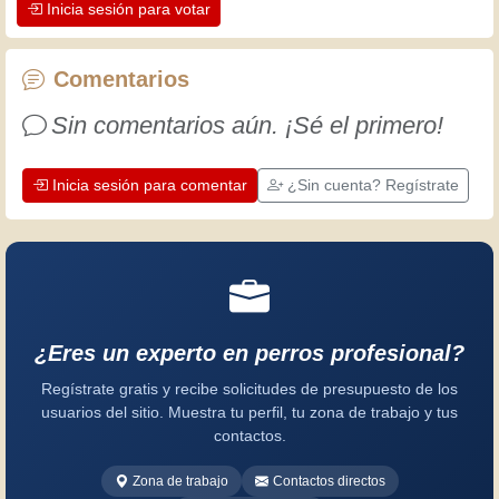
Inicia sesión para votar
apreciar la dedicación que los
artesanos profesionales ponen en su
trabajo. Aprendamos juntos; cada día
Comentarios
es una oportunidad para mejorar.
Sin comentarios aún. ¡Sé el primero!
¡Diviértete!
Inicia sesión para comentar
¿Sin cuenta? Regístrate
¿Eres un experto en perros profesional?
Regístrate gratis y recibe solicitudes de presupuesto de los
usuarios del sitio. Muestra tu perfil, tu zona de trabajo y tus
contactos.
Zona de trabajo
Contactos directos