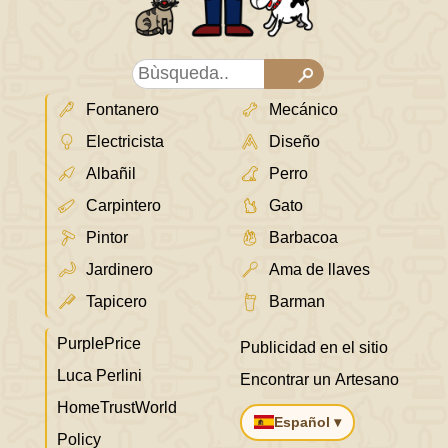
Fontanero
Mecánico
Electricista
Diseño
Albañil
Perro
Carpintero
Gato
Pintor
Barbacoa
Jardinero
Ama de llaves
Tapicero
Barman
PurplePrice
Publicidad en el sitio
Luca Perlini
Encontrar un Artesano
HomeTrustWorld
Español ▾
Policy