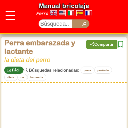
Manual bricolaje
☰
Perro
Perra embarazada y
Compartir
lactante
la dieta del perro
Búsquedas relacionadas:
Fácil
perra
preñada
dieta
de
lactancia