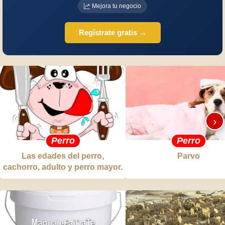
Mejora tu negocio
Regístrate gratis →
›
Perro
Perro
Las edades del perro,
Parvo
cachorro, adulto y perro mayor.