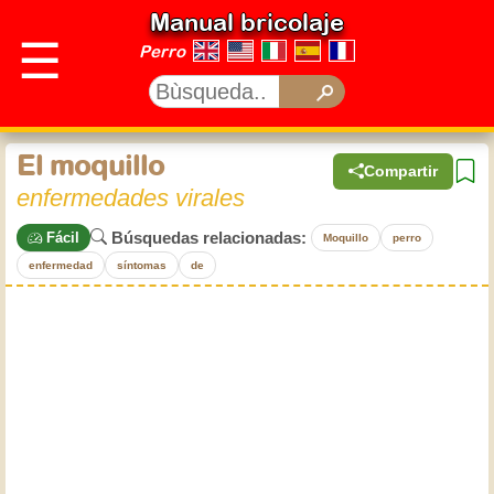
Manual bricolaje
☰
Perro
El moquillo
Compartir
enfermedades virales
Búsquedas relacionadas:
Fácil
Moquillo
perro
enfermedad
síntomas
de