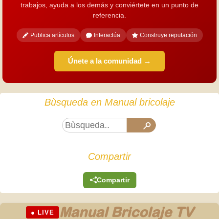
trabajos, ayuda a los demás y conviértete en un punto de
referencia.
Publica artículos
Interactúa
Construye reputación
Únete a la comunidad →
Bùsqueda en Manual bricolaje
Compartir
Compartir
Manual Bricolaje TV
● LIVE