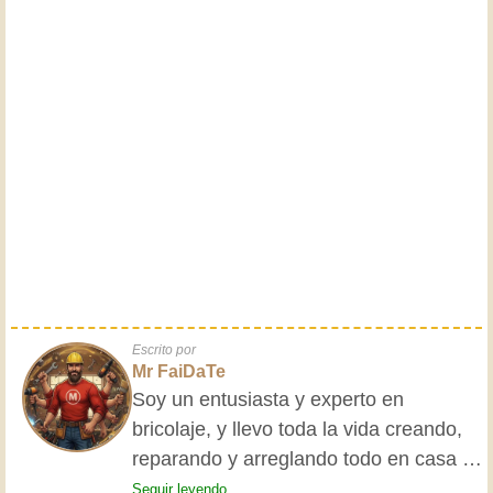
Escrito por
Mr FaiDaTe
Soy un entusiasta y experto en
bricolaje, y llevo toda la vida creando,
reparando y arreglando todo en casa y
para mis amigos. Mis abuelos me
Seguir leyendo