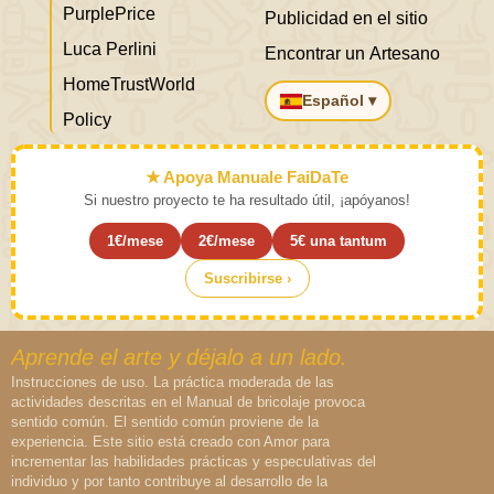
PurplePrice
Publicidad en el sitio
Luca Perlini
Encontrar un Artesano
HomeTrustWorld
Español ▾
Policy
★ Apoya Manuale FaiDaTe
Si nuestro proyecto te ha resultado útil, ¡apóyanos!
1€/mese
2€/mese
5€ una tantum
Suscribirse ›
Aprende el arte y déjalo a un lado.
Instrucciones de uso. La práctica moderada de las
actividades descritas en el Manual de bricolaje provoca
sentido común. El sentido común proviene de la
experiencia. Este sitio está creado con Amor para
incrementar las habilidades prácticas y especulativas del
individuo y por tanto contribuye al desarrollo de la