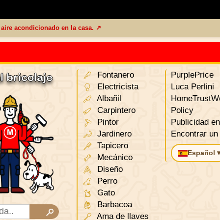
l aire acondicionado en la casa. ↗
Fontanero
PurplePrice
 bricolaje
Electricista
Luca Perlini
Albañil
HomeTrustWo
Carpintero
Policy
Pintor
Publicidad en 
Jardinero
Encontrar un
Tapicero
Español 
Mecánico
Diseño
Perro
Gato
Barbacoa
Ama de llaves