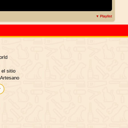
▼ Playlist
rld
el sitio
 Artesano
▾