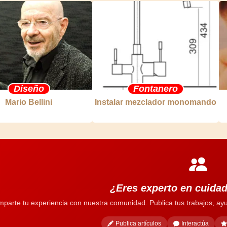
Diseño
Fontanero
Mario Bellini
Instalar mezclador monomando
¿Eres experto en cuidad
parte tu experiencia con nuestra comunidad. Publica tus trabajos, ayu
Publica artículos
Interactúa