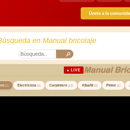
Únete a la comunid
Bùsqueda en Manual bricolaje
Manual Bric
● LIVE
ero
Electricista
Carpintero
Albañil
Pintor
(2)
(3)
(12)
(3)
(2)