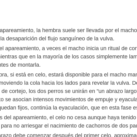
 apareamiento, la hembra suele ser llevada por el mach
la desaparición del flujo sanguíneo de la vulva.
el apareamiento, a veces el macho inicia un ritual de cor
mientras que en la mayoría de los casos simplemente lam
ntes de montarla.
ra, si está en celo, estará disponible para el macho m
 moviendo la cola hacia los lados para revelar la vulva.
 de cortejo, los dos perros se unirán en "un abrazo larg
 se asocian intensos movimientos de empuje y eyaculaci
quedan fijos, continúa la eyaculación, que en esta fase 
 del apareamiento, el celo no cesa aunque haya tenido lu
para no arriesgar el nacimiento de cachorros de dos pad
razo debe comenzar después del primer celo, aproximad