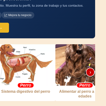
tio. Muestra tu perfil, tu zona de trabajo y tus contactos.
Mejora tu negocio
 →
›
Perro
Perro
Sistema digestivo del perro
Alimentar al perro a distin
edades