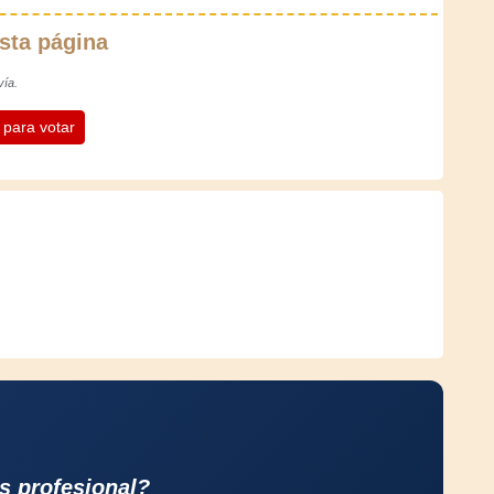
sta página
vía.
n para votar
s profesional?