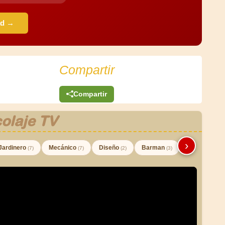
ad →
Compartir
Compartir
olaje TV
›
Jardinero
Mecánico
Diseño
Barman
(7)
(7)
(2)
(3)