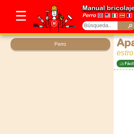
Manual bricolaj
☰
Perro
Apa
Perro
estro
Fácil