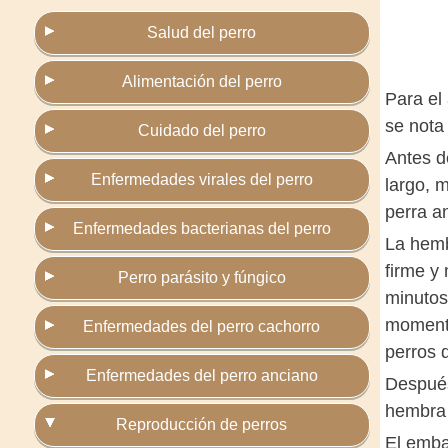
Salud del perro
Alimentación del perro
Para el
se nota 
Cuidado del perro
Antes d
Enfermedades virales del perro
largo, 
perra a
Enfermedades bacterianas del perro
La hemb
firme y
Perro parásito y fúngico
minutos
momento
Enfermedades del perro cachorro
perros 
Enfermedades del perro anciano
Después
hembra 
Reproducción de perros
El emba