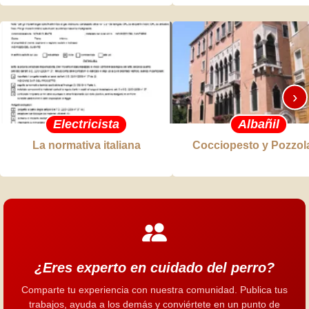
›
Electricista
Albañil
La normativa italiana
Cocciopesto y Pozzol
¿Eres experto en cuidado del perro?
Comparte tu experiencia con nuestra comunidad. Publica tus
trabajos, ayuda a los demás y conviértete en un punto de