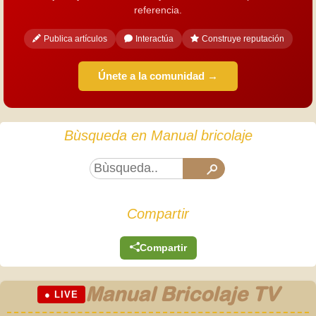
referencia.
Publica artículos
Interactúa
Construye reputación
Únete a la comunidad →
Bùsqueda en Manual bricolaje
Compartir
Compartir
Manual Bricolaje TV
● LIVE