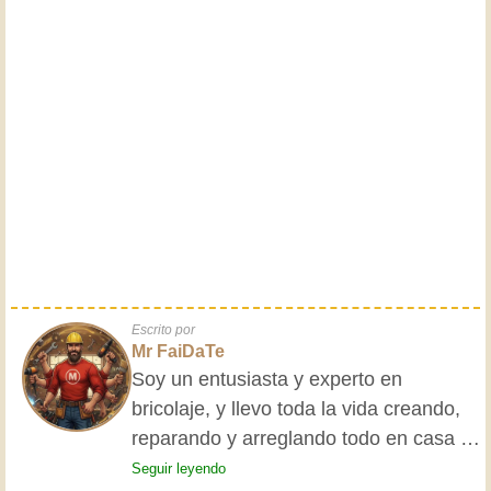
Escrito por
Mr FaiDaTe
Soy un entusiasta y experto en
bricolaje, y llevo toda la vida creando,
reparando y arreglando todo en casa y
para mis amigos. Mis abuelos me
Seguir leyendo