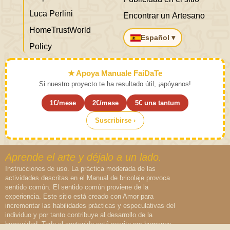
Luca Perlini
Encontrar un Artesano
HomeTrustWorld
Español ▾
Policy
★ Apoya Manuale FaiDaTe
Si nuestro proyecto te ha resultado útil, ¡apóyanos!
1€/mese
2€/mese
5€ una tantum
Suscribirse ›
Aprende el arte y déjalo a un lado.
Instrucciones de uso. La práctica moderada de las
actividades descritas en el Manual de bricolaje provoca
sentido común. El sentido común proviene de la
experiencia. Este sitio está creado con Amor para
incrementar las habilidades prácticas y especulativas del
individuo y por tanto contribuye al desarrollo de la
humanidad. Todo el contenido está escrito por humanos,