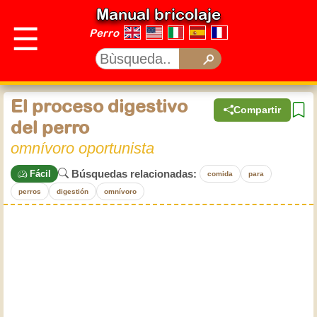
Manual bricolaje
☰
Perro
El proceso digestivo
Compartir
del perro
omnívoro oportunista
Búsquedas relacionadas:
Fácil
comida
para
perros
digestión
omnívoro