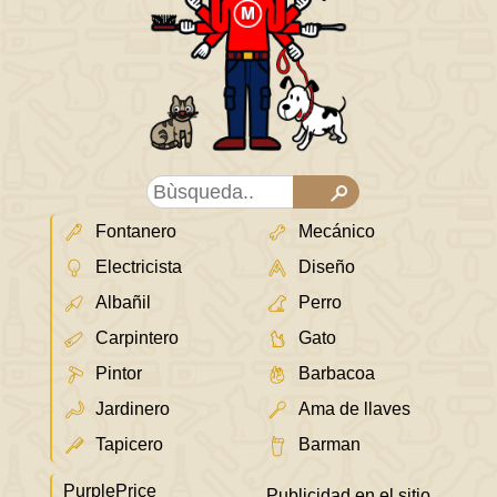
Fontanero
Mecánico
Electricista
Diseño
Albañil
Perro
Carpintero
Gato
Pintor
Barbacoa
Jardinero
Ama de llaves
Tapicero
Barman
PurplePrice
Publicidad en el sitio