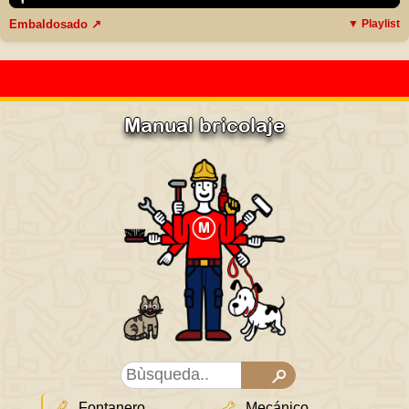
Embaldosado ↗
▼ Playlist
Manual bricolaje
Fontanero
Mecánico