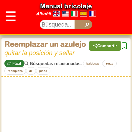
Manual bricolaje
☰
Albañil
Reemplazar un azulejo
Compartir
quitar la posición y sellar
Búsquedas relacionadas:
Fácil
baldosas
rotas
reemplazo
de
pisos