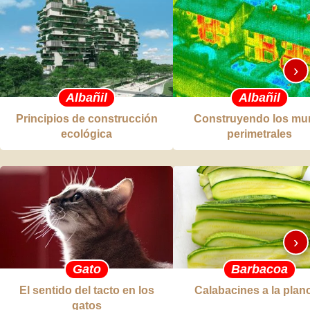
›
Albañil
Albañil
Principios de construcción
Construyendo los mu
ecológica
perimetrales
›
Gato
Barbacoa
El sentido del tacto en los
Calabacines a la plan
gatos