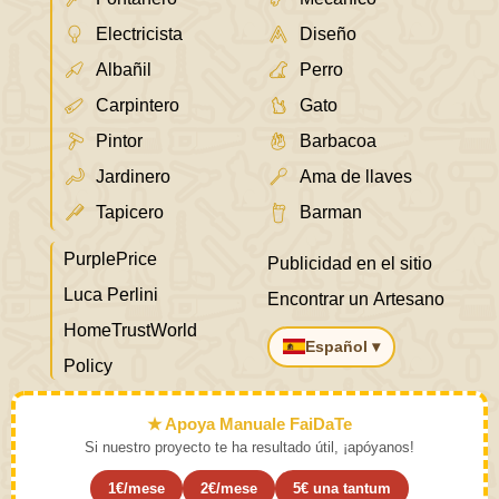
Electricista
Diseño
Albañil
Perro
Carpintero
Gato
Pintor
Barbacoa
Jardinero
Ama de llaves
Tapicero
Barman
PurplePrice
Publicidad en el sitio
Luca Perlini
Encontrar un Artesano
HomeTrustWorld
Español ▾
Policy
★ Apoya Manuale FaiDaTe
Si nuestro proyecto te ha resultado útil, ¡apóyanos!
1€/mese
2€/mese
5€ una tantum