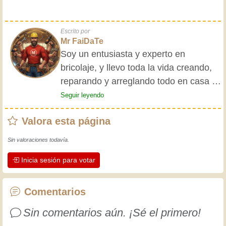
Escrito por
Mr FaiDaTe
Soy un entusiasta y experto en
bricolaje, y llevo toda la vida creando,
reparando y arreglando todo en casa y
para mis amigos. Mis abuelos me
Seguir leyendo
enseñaron lo básico desde pequeño, y
Valora esta página
desde entonces he adquirido una vasta
experiencia. ¡La experiencia enseña! Te
Sin valoraciones todavía.
mantiene activo y alerta, y te hace
Inicia sesión para votar
apreciar la dedicación que los
artesanos profesionales ponen en su
trabajo. Aprendamos juntos; cada día
Comentarios
es una oportunidad para mejorar.
Sin comentarios aún. ¡Sé el primero!
¡Diviértete!