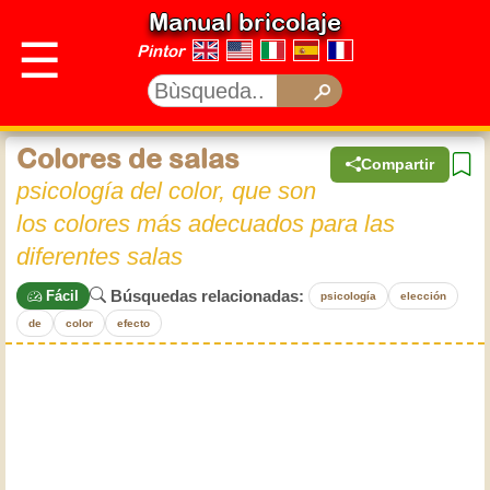
Manual bricolaje
☰
Pintor
Colores de salas
Compartir
psicología del color, que son
los colores más adecuados para las
diferentes salas
Búsquedas relacionadas:
Fácil
psicología
elección
de
color
efecto