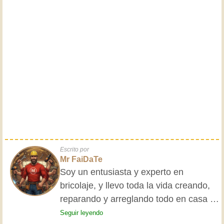
Escrito por
Mr FaiDaTe
Soy un entusiasta y experto en
bricolaje, y llevo toda la vida creando,
reparando y arreglando todo en casa y
para mis amigos. Mis abuelos me
Seguir leyendo