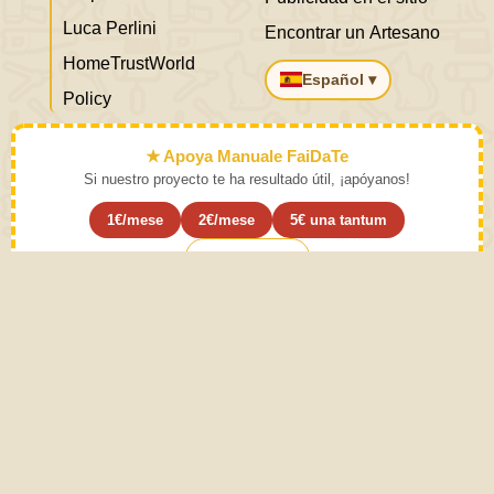
Luca Perlini
Encontrar un Artesano
HomeTrustWorld
Español ▾
Policy
★ Apoya Manuale FaiDaTe
Si nuestro proyecto te ha resultado útil, ¡apóyanos!
1€/mese
2€/mese
5€ una tantum
Suscribirse ›
Aprende el arte y déjalo a un lado.
Instrucciones de uso. La práctica moderada de las
actividades descritas en el Manual de bricolaje provoca
sentido común. El sentido común proviene de la
experiencia. Este sitio está creado con Amor para
incrementar las habilidades prácticas y especulativas del
individuo y por tanto contribuye al desarrollo de la
humanidad. Todo el contenido está escrito por humanos,