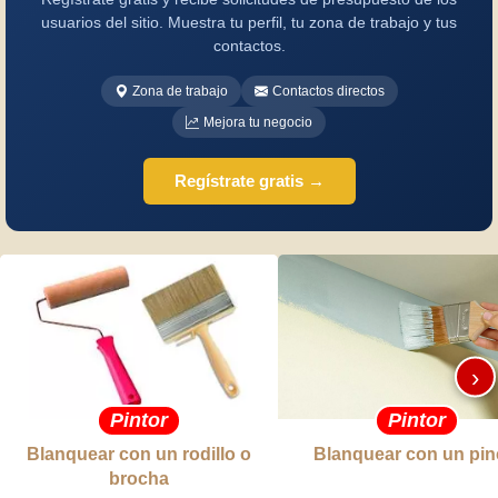
usuarios del sitio. Muestra tu perfil, tu zona de trabajo y tus
contactos.
Zona de trabajo
Contactos directos
Mejora tu negocio
Regístrate gratis →
›
Pintor
Pintor
Blanquear con un rodillo o
Blanquear con un pin
brocha