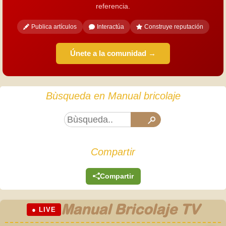
referencia.
Publica artículos
Interactúa
Construye reputación
Únete a la comunidad →
Bùsqueda en Manual bricolaje
Compartir
Compartir
Manual Bricolaje TV
● LIVE