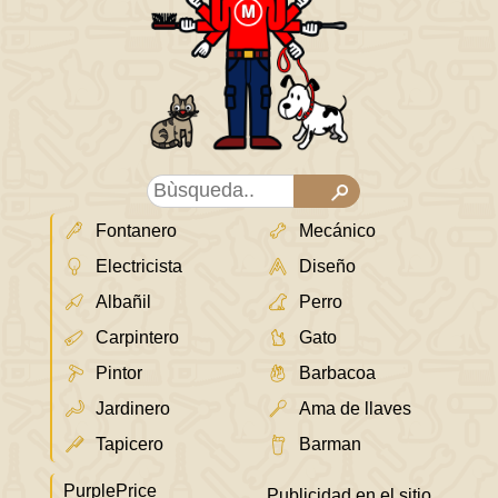
Fontanero
Mecánico
Electricista
Diseño
Albañil
Perro
Carpintero
Gato
Pintor
Barbacoa
Jardinero
Ama de llaves
Tapicero
Barman
PurplePrice
Publicidad en el sitio