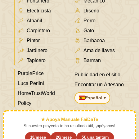
Fontanero
Mecánico
Electricista
Diseño
Albañil
Perro
Carpintero
Gato
Pintor
Barbacoa
Jardinero
Ama de llaves
Tapicero
Barman
PurplePrice
Publicidad en el sitio
Luca Perlini
Encontrar un Artesano
HomeTrustWorld
Español ▾
Policy
★ Apoya Manuale FaiDaTe
Si nuestro proyecto te ha resultado útil, ¡apóyanos!
1€/mese
2€/mese
5€ una tantum