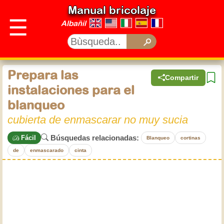
Manual bricolaje
☰
Albañil
Prepara las
Compartir
instalaciones para el
blanqueo
cubierta de enmascarar no muy sucia
Búsquedas relacionadas:
Fácil
Blanqueo
cortinas
de
enmascarado
cinta