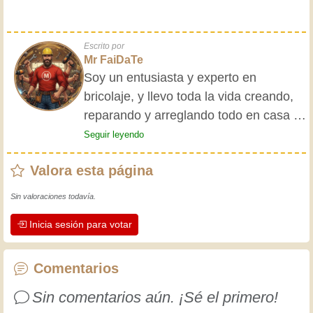
Escrito por
Mr FaiDaTe
Soy un entusiasta y experto en
bricolaje, y llevo toda la vida creando,
reparando y arreglando todo en casa y
para mis amigos. Mis abuelos me
Seguir leyendo
enseñaron lo básico desde pequeño, y
Valora esta página
desde entonces he adquirido una vasta
experiencia. ¡La experiencia enseña! Te
Sin valoraciones todavía.
mantiene activo y alerta, y te hace
Inicia sesión para votar
apreciar la dedicación que los
artesanos profesionales ponen en su
trabajo. Aprendamos juntos; cada día
Comentarios
es una oportunidad para mejorar.
Sin comentarios aún. ¡Sé el primero!
¡Diviértete!