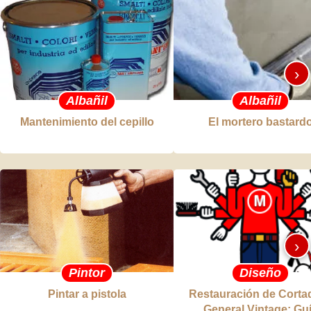
›
Albañil
Albañil
Mantenimiento del cepillo
El mortero bastard
›
Pintor
Diseño
Pintar a pistola
Restauración de Corta
General Vintage: Gu