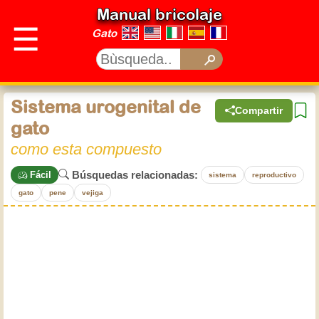
Manual bricolaje
☰
Gato
Sistema urogenital de
Compartir
gato
como esta compuesto
Búsquedas relacionadas:
Fácil
sistema
reproductivo
gato
pene
vejiga