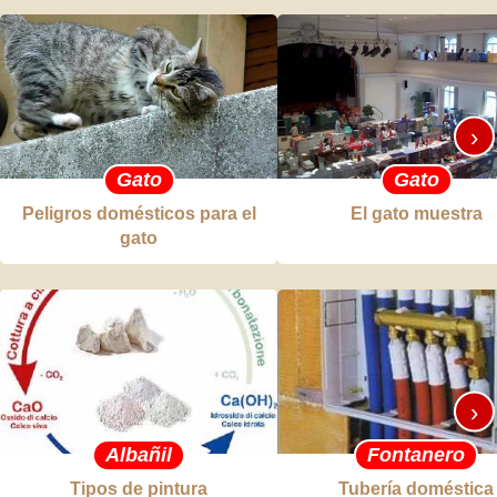
›
Gato
Gato
Peligros domésticos para el
El gato muestra
gato
›
Albañil
Fontanero
Tipos de pintura
Tubería doméstica