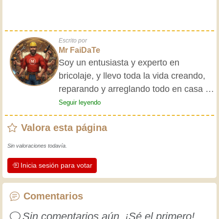
Escrito por
Mr FaiDaTe
Soy un entusiasta y experto en
bricolaje, y llevo toda la vida creando,
reparando y arreglando todo en casa y
para mis amigos. Mis abuelos me
Seguir leyendo
enseñaron lo básico desde pequeño, y
Valora esta página
desde entonces he adquirido una vasta
experiencia. ¡La experiencia enseña! Te
Sin valoraciones todavía.
mantiene activo y alerta, y te hace
Inicia sesión para votar
apreciar la dedicación que los
artesanos profesionales ponen en su
trabajo. Aprendamos juntos; cada día
Comentarios
es una oportunidad para mejorar.
Sin comentarios aún. ¡Sé el primero!