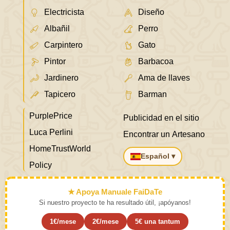
Electricista
Diseño
Albañil
Perro
Carpintero
Gato
Pintor
Barbacoa
Jardinero
Ama de llaves
Tapicero
Barman
PurplePrice
Publicidad en el sitio
Luca Perlini
Encontrar un Artesano
HomeTrustWorld
Español ▾
Policy
★ Apoya Manuale FaiDaTe
Si nuestro proyecto te ha resultado útil, ¡apóyanos!
1€/mese
2€/mese
5€ una tantum