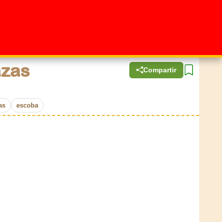
azas
Compartir
as
escoba