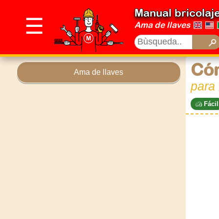
Manual bricolaj
☰
Ama de llaves
Cóm
Ama de llaves
para 
Fácil