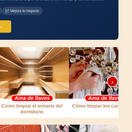
Mejora tu negocio
 →
›
Ama de llaves
Ama de llaves
Cómo limpiar el armario del
Cómo limpiar los candelab
dormitorio