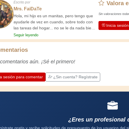
Valora e
Escrito por
Mrs. FaiDaTe
Sin valoraciones toda
Hola, mi hijo es un manitas, pero tengo que
ayudarle de vez en cuando, sobre todo con
Inicia sesió
las tareas del hogar... no se le da nada bien.
Decidí aconsejarlo escribiendo un manual de
Seguir leyendo
limpieza. ¡Ahora ya no tiene excusas; tiene
que arreglárselas!
mentarios
 comentarios aún. ¡Sé el primero!
ia sesión para comentar
¿Sin cuenta? Regístrate
¿Eres un profesional 
ístrate gratis y recibe solicitudes de presupuesto de los usuarios del si