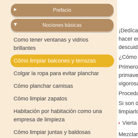
Prefacio
Nociones básicas
¡Dedíca
hacer en
Como tener ventanas y vidrios
descuid
brillantes
¿Cóm
Cómo limpiar balcones y terrazas
Primero
Colgar la ropa para evitar planchar
primave
vigoros
Cómo planchar camisas
Proced
Cómo limpiar zapatos
Si son 
Habitación por habitación como una
limpiar
empresa de limpieza
Viert
Cómo limpiar juntas y baldosas
Mezclar