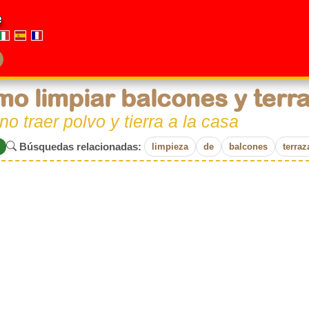
e
o limpiar balcones y terr
no traer polvo y tierra a la casa
Búsquedas relacionadas:
limpieza
de
balcones
terraz