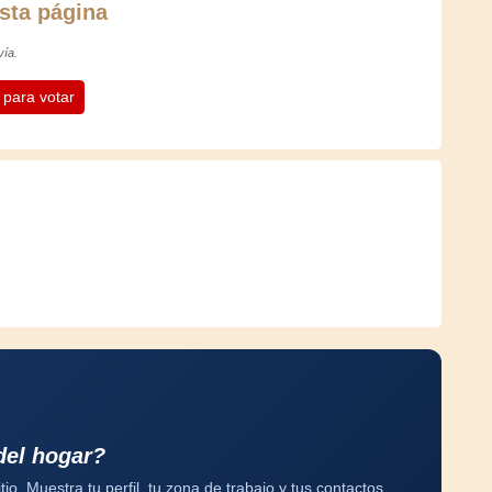
sta página
vía.
n para votar
del hogar?
tio. Muestra tu perfil, tu zona de trabajo y tus contactos.