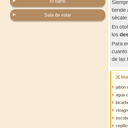
El baño
Siempr
tiende 
Sala de estar
sécate 
En otoñ
los
des
Para e
cuanto 
de las 
Mat
jabón 
agua c
bicarb
vinagr
escob
cepillo