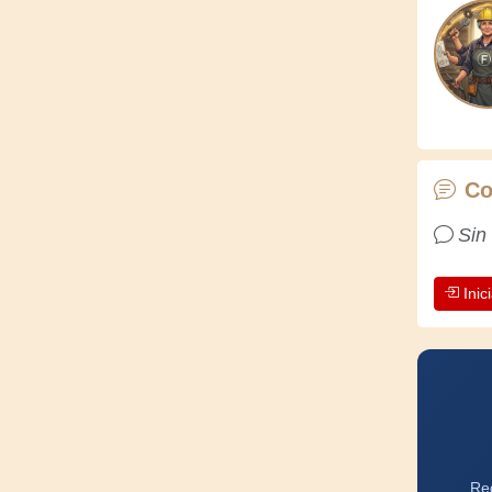
Co
Sin
Inic
Reg