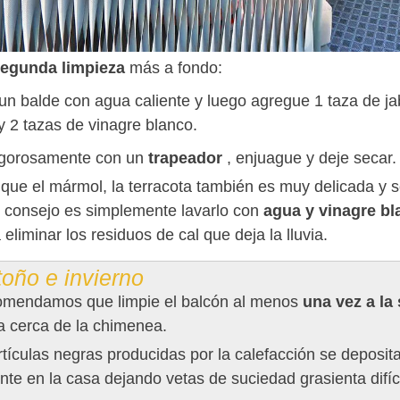
egunda limpieza
más a fondo:
un balde con agua caliente y luego agregue 1 taza de ja
y 2 tazas de vinagre blanco.
igorosamente con un
trapeador
, enjuague y deje secar.
l que el mármol, la terracota también es muy delicada y 
 consejo es simplemente lavarlo con
agua y vinagre b
eliminar los residuos de cal que deja la lluvia.
oño e invierno
omendamos que limpie el balcón al menos
una vez a l
a cerca de la chimenea.
tículas negras producidas por la calefacción se deposit
nte en la casa dejando vetas de suciedad grasienta difíci