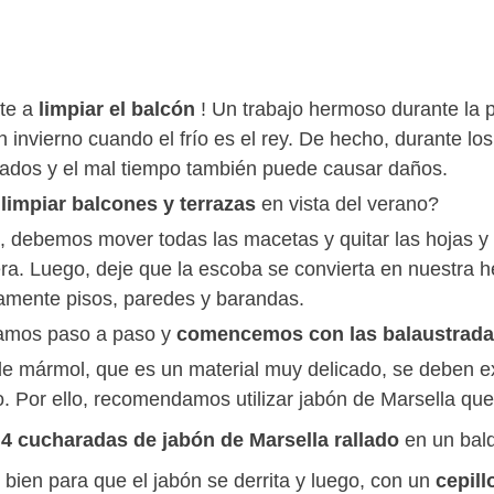
te a
limpiar el balcón
! Un trabajo hermoso durante la p
 invierno cuando el frío es el rey. De hecho, durante los
ados y el mal tiempo también puede causar daños.
o
limpiar balcones y terrazas
en vista del verano?
, debemos mover todas las macetas y quitar las hojas y p
ra. Luego, deje que la escoba se convierta en nuestra h
amente pisos, paredes y barandas.
amos paso a paso y
comencemos con las balaustrad
de mármol, que es un material muy delicado, se deben ex
lo. Por ello, recomendamos utilizar jabón de Marsella qu
a
4 cucharadas de jabón de Marsella rallado
en un bal
 bien para que el jabón se derrita y luego, con un
cepil