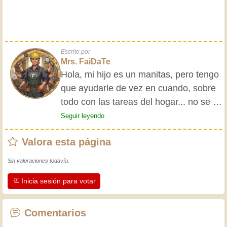
Escrito por
Mrs. FaiDaTe
Hola, mi hijo es un manitas, pero tengo
que ayudarle de vez en cuando, sobre
todo con las tareas del hogar... no se le
da nada bien. Decidí aconsejarlo
Seguir leyendo
escribiendo un manual de limpieza.
Valora esta página
¡Ahora ya no tiene excusas; tiene que
arreglárselas!
Sin valoraciones todavía.
Inicia sesión para votar
Comentarios