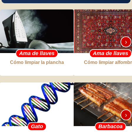
›
Ama de llaves
Ama de llaves
Cómo limpiar la plancha
Cómo limpiar alfomb
›
Gato
Barbacoa