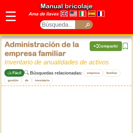
Manual bricolaje
☰
Ama de llaves
Administración de la
Compartir
empresa familiar
Inventario de anualidades de activos
Búsquedas relacionadas:
Fácil
empresa
familiar
gestión
de
inventario