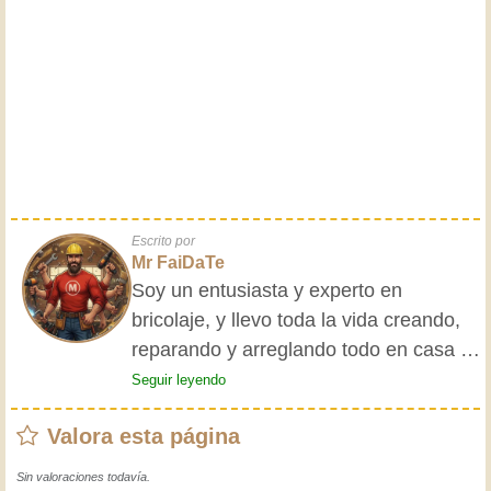
Escrito por
Mr FaiDaTe
Soy un entusiasta y experto en
bricolaje, y llevo toda la vida creando,
reparando y arreglando todo en casa y
para mis amigos. Mis abuelos me
Seguir leyendo
enseñaron lo básico desde pequeño, y
Valora esta página
desde entonces he adquirido una vasta
experiencia. ¡La experiencia enseña! Te
Sin valoraciones todavía.