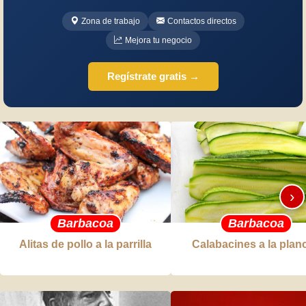
Zona de trabajo
Contactos directos
Mejora tu negocio
Regístrate gratis →
›
Barbacoa
Barbacoa
Alitas de pollo a la parrilla
Calabacines a la plan