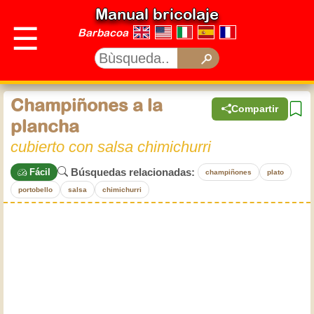
Manual bricolaje
☰
Barbacoa
Champiñones a la
Compartir
plancha
cubierto con salsa chimichurri
Búsquedas relacionadas:
Fácil
champiñones
plato
portobello
salsa
chimichurri