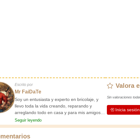
Valora e
Escrito por
Mr FaiDaTe
Sin valoraciones toda
Soy un entusiasta y experto en bricolaje, y
llevo toda la vida creando, reparando y
Inicia sesió
arreglando todo en casa y para mis amigos.
Mis abuelos me enseñaron lo básico desde
Seguir leyendo
pequeño, y desde entonces he adquirido una
vasta experiencia. ¡La experiencia enseña!
mentarios
Te mantiene activo y alerta, y te hace