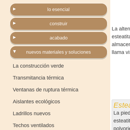
lo esencial
construir
La alte
esteatit
acabado
almacen
llama vi
nuevos materiales y soluciones
La construcción verde
Transmitancia térmica
Ventanas de ruptura térmica
Aislantes ecológicos
Estea
La pied
Ladrillos nuevos
esteati
Techos ventilados
polvori