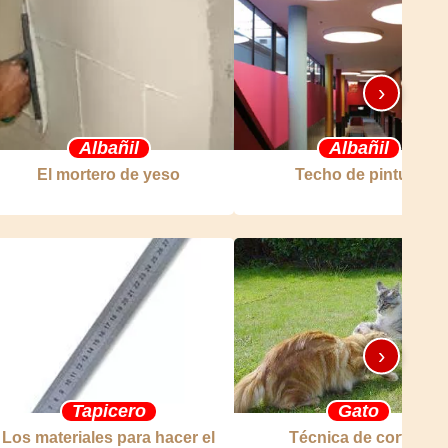
›
Albañil
Albañil
El mortero de yeso
Techo de pintura
›
Tapicero
Gato
Los materiales para hacer el
Técnica de cortejo