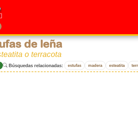
e
ufas de leña
teatita o terracota
Búsquedas relacionadas:
estufas
madera
esteatita
ter