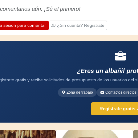
apreciar la dedicación que los artesanos
 comentarios aún. ¡Sé el primero!
profesionales ponen en su trabajo.
Aprendamos juntos; cada día es una
oportunidad para mejorar. ¡Diviértete!
ia sesión para comentar
¿Sin cuenta? Regístrate
¿Eres un albañil pro
ístrate gratis y recibe solicitudes de presupuesto de los usuarios del si
Zona de trabajo
Contactos directos
Regístrate gratis