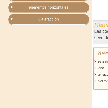
elementos horizontales
Calefacción
Habí
Las coc
secar l
Mat
esteati
leña
terrac
hierro