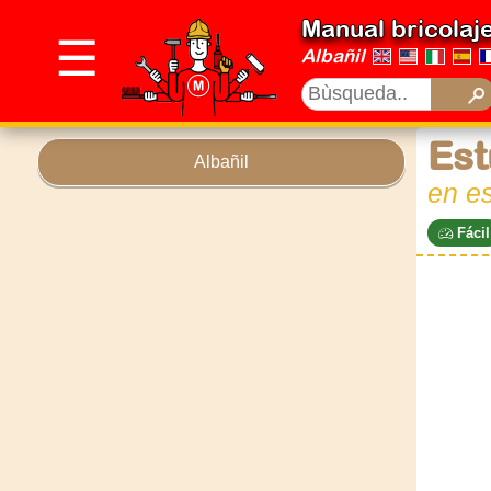
Manual bricolaj
☰
Albañil
Est
Albañil
en es
Fácil