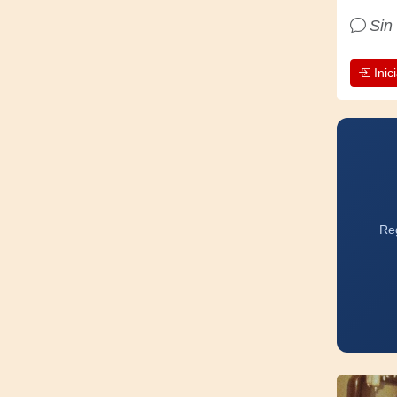
Sin
Inic
Reg