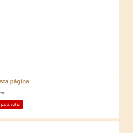
sta página
vía.
n para votar