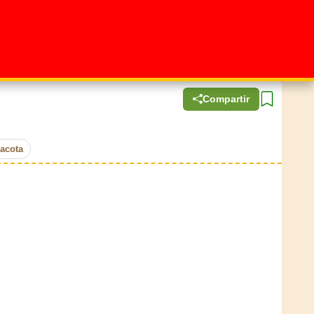
Compartir
racota