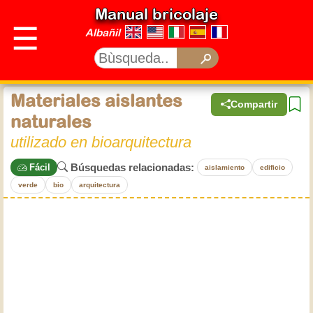
Manual bricolaje
☰
Albañil
Materiales aislantes
Compartir
naturales
utilizado en bioarquitectura
Búsquedas relacionadas:
Fácil
aislamiento
edificio
verde
bio
arquitectura