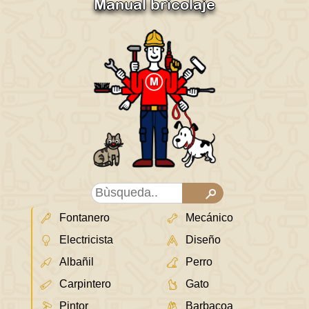
Manual bricolaje
Fontanero
Mecánico
Electricista
Diseño
Albañil
Perro
Carpintero
Gato
Pintor
Barbacoa