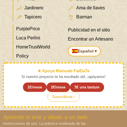
Jardinero
Ama de llaves
Tapicero
Barman
PurplePrice
Publicidad en el sitio
Luca Perlini
Encontrar un Artesano
HomeTrustWorld
Español ▾
Policy
★ Apoya Manuale FaiDaTe
Si nuestro proyecto te ha resultado útil, ¡apóyanos!
1€/mese
2€/mese
5€ una tantum
Suscribirse ›
Aprende el arte y déjalo a un lado.
Instrucciones de uso. La práctica moderada de las