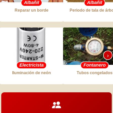
Albañil
Albañil
Reparar un borde
Periodo de tala de árb
›
Electricista
Fontanero
Iluminación de neón
Tubos congelados