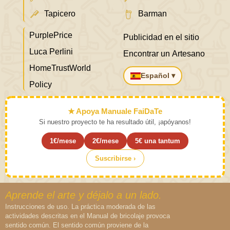
Tapicero
Barman
PurplePrice
Publicidad en el sitio
Luca Perlini
Encontrar un Artesano
HomeTrustWorld
Español ▾
Policy
★ Apoya Manuale FaiDaTe
Si nuestro proyecto te ha resultado útil, ¡apóyanos!
1€/mese
2€/mese
5€ una tantum
Suscribirse ›
Aprende el arte y déjalo a un lado.
Instrucciones de uso. La práctica moderada de las
actividades descritas en el Manual de bricolaje provoca
sentido común. El sentido común proviene de la