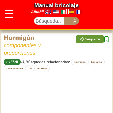
Manual bricolaje
☰
Albañil
Hormigón
Compartir
componentes y
proporciones
Búsquedas relacionadas:
Fácil
hormigón
bastardo
componentes
de
mortero