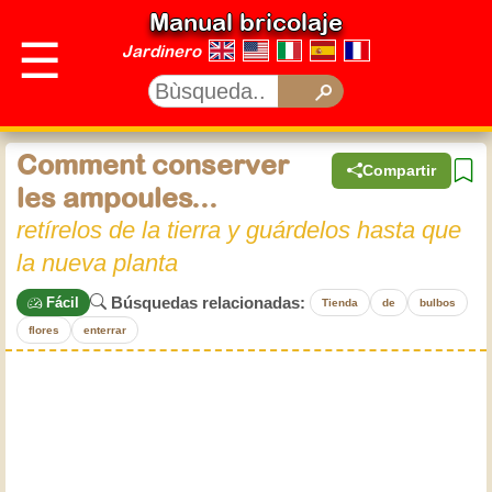
Manual bricolaje
☰
Jardinero
Comment conserver
Compartir
les ampoules...
retírelos de la tierra y guárdelos hasta que
la nueva planta
Búsquedas relacionadas:
Fácil
Tienda
de
bulbos
flores
enterrar