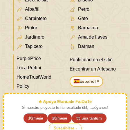
Albañil
Perro
Carpintero
Gato
Pintor
Barbacoa
Jardinero
Ama de llaves
Tapicero
Barman
PurplePrice
Publicidad en el sitio
Luca Perlini
Encontrar un Artesano
HomeTrustWorld
Español ▾
Policy
★ Apoya Manuale FaiDaTe
Si nuestro proyecto te ha resultado útil, ¡apóyanos!
1€/mese
2€/mese
5€ una tantum
Suscribirse ›