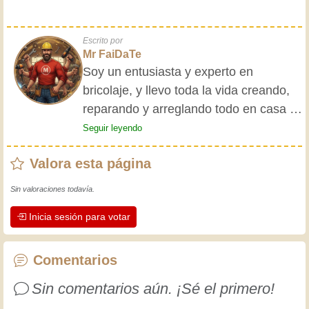
Escrito por
Mr FaiDaTe
Soy un entusiasta y experto en
bricolaje, y llevo toda la vida creando,
reparando y arreglando todo en casa y
para mis amigos. Mis abuelos me
Seguir leyendo
enseñaron lo básico desde pequeño, y
Valora esta página
desde entonces he adquirido una vasta
experiencia. ¡La experiencia enseña! Te
Sin valoraciones todavía.
mantiene activo y alerta, y te hace
Inicia sesión para votar
apreciar la dedicación que los
artesanos profesionales ponen en su
trabajo. Aprendamos juntos; cada día
Comentarios
es una oportunidad para mejorar.
Sin comentarios aún. ¡Sé el primero!
¡Diviértete!