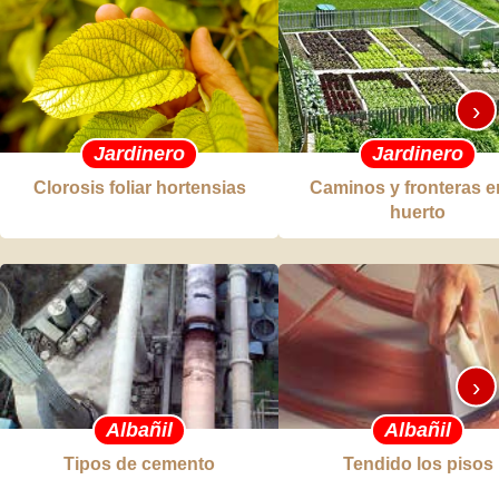
›
Jardinero
Jardinero
Clorosis foliar hortensias
Caminos y fronteras e
huerto
›
Albañil
Albañil
Tipos de cemento
Tendido los pisos