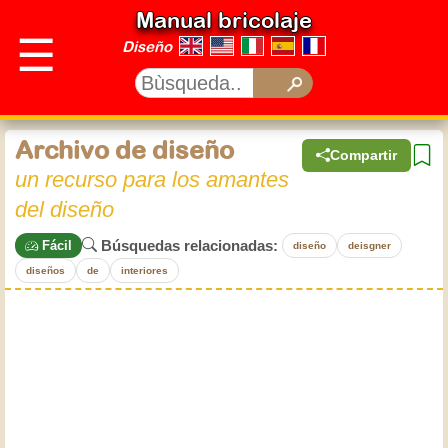
Manual bricolaje
☰
Diseño
Archivo de diseño
Compartir
un recurso para los amantes
del diseño
Búsquedas relacionadas:
Fácil
diseño
deisgner
diseños
de
interiores