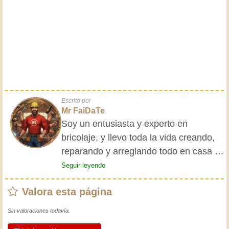
Escrito por
Mr FaiDaTe
Soy un entusiasta y experto en
bricolaje, y llevo toda la vida creando,
reparando y arreglando todo en casa y
para mis amigos. Mis abuelos me
Seguir leyendo
enseñaron lo básico desde pequeño, y
Valora esta página
desde entonces he adquirido una vasta
experiencia. ¡La experiencia enseña! Te
Sin valoraciones todavía.
mantiene activo y alerta, y te hace