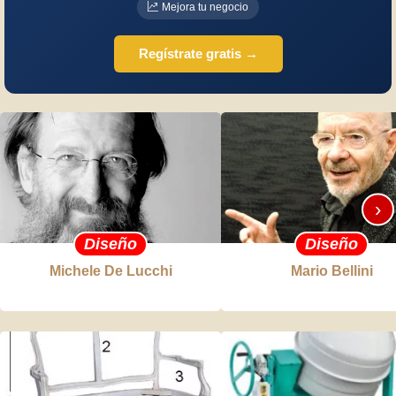
Mejora tu negocio
Regístrate gratis →
›
Diseño
Diseño
Michele De Lucchi
Mario Bellini