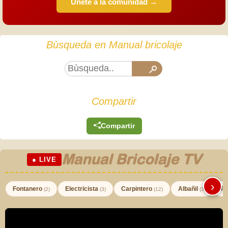
Únete a la comunidad →
Bùsqueda en Manual bricolaje
Compartir
Compartir
Manual Bricolaje TV
● LIVE
›
Fontanero
Electricista
Carpintero
Albañil
Pi
(2)
(3)
(12)
(3)