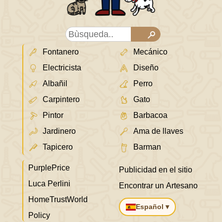
Fontanero
Mecánico
Electricista
Diseño
Albañil
Perro
Carpintero
Gato
Pintor
Barbacoa
Jardinero
Ama de llaves
Tapicero
Barman
PurplePrice
Publicidad en el sitio
Luca Perlini
Encontrar un Artesano
HomeTrustWorld
Español ▾
Policy