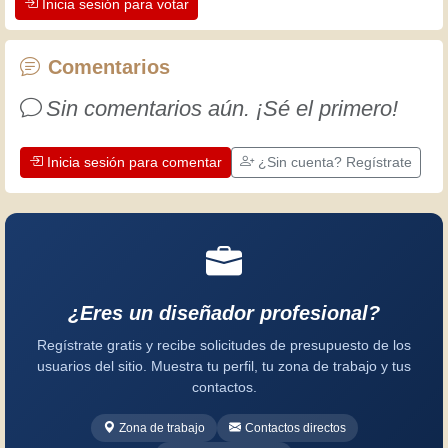
Inicia sesión para votar
apreciar la dedicación que los
artesanos profesionales ponen en su
trabajo. Aprendamos juntos; cada día
Comentarios
es una oportunidad para mejorar.
Sin comentarios aún. ¡Sé el primero!
¡Diviértete!
Inicia sesión para comentar
¿Sin cuenta? Regístrate
¿Eres un diseñador profesional?
Regístrate gratis y recibe solicitudes de presupuesto de los
usuarios del sitio. Muestra tu perfil, tu zona de trabajo y tus
contactos.
Zona de trabajo
Contactos directos