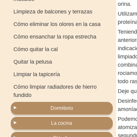
orina.
Limpieza de balcones y terrazas
Utiliza
proteín
Cómo eliminar los olores en la casa
Teniend
Cómo ensanchar la ropa estrecha
anterio
indicaci
Cómo quitar la cal
limpiad
Quitar la pelusa
combina
rociamo
Limpiar la tapicería
todo ras
Cómo limpiar radiadores de hierro
Deje qu
fundido
Desinfe
Dormitorio
amoníac
Podemos
La cocina
atomiza
segundo