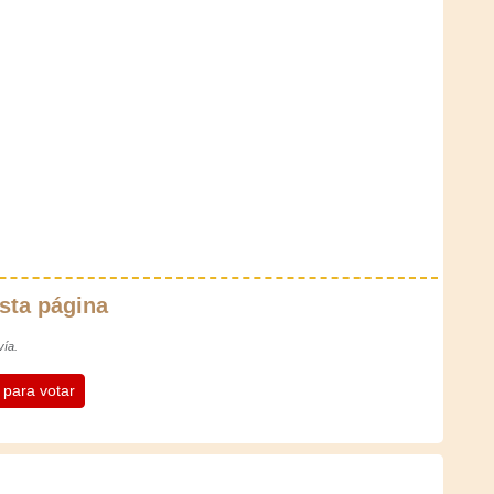
sta página
vía.
n para votar