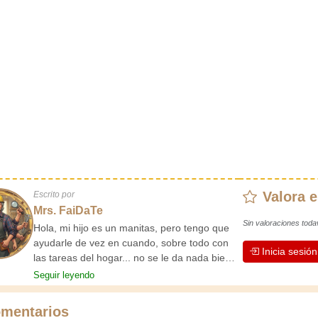
Valora e
Escrito por
Mrs. FaiDaTe
Sin valoraciones toda
Hola, mi hijo es un manitas, pero tengo que
ayudarle de vez en cuando, sobre todo con
Inicia sesió
las tareas del hogar... no se le da nada bien.
Decidí aconsejarlo escribiendo un manual de
Seguir leyendo
limpieza. ¡Ahora ya no tiene excusas; tiene
que arreglárselas!
mentarios