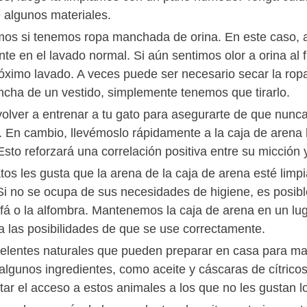
e algunos materiales.
os si tenemos ropa manchada de orina. En este caso, a
nte en el lavado normal. Si aún sentimos olor a orina al
róximo lavado. A veces puede ser necesario secar la ropa
ncha de un vestido, simplemente tenemos que tirarlo.
olver a entrenar a tu gato para asegurarte de que nunca 
. En cambio, llevémoslo rápidamente a la caja de arena ha
Esto reforzará una correlación positiva entre su micción 
atos les gusta que la arena de la caja de arena esté limp
 Si no se ocupa de sus necesidades de higiene, es posibl
ofá o la alfombra. Mantenemos la caja de arena en un lu
 las posibilidades de que se use correctamente.
elentes naturales que pueden preparar en casa para mant
algunos ingredientes, como aceite y cáscaras de cítricos,
tar el acceso a estos animales a los que no les gustan lo