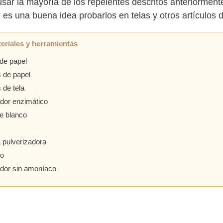
sar la mayoría de los repelentes descritos anteriormente
 es una buena idea probarlos en telas y otros artículos
eriales y herramientas
de papel
s de papel
 de tela
dor enzimático
e blanco
a pulverizadora
o
dor sin amoníaco