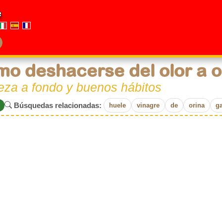
e
o deshacerse del olor a o
eza a fondo y buenos hábitos
Búsquedas relacionadas:
huele
vinagre
de
orina
g