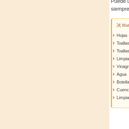
Puede u
siempre
Mat
Hojas 
Toalla
Toallas
Limpia
Vinagr
Agua
Botell
Cuenc
Limpia