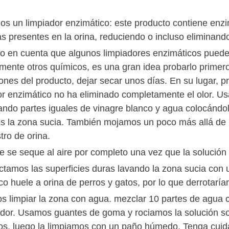
mos un limpiador enzimático: este producto contiene en
as presentes en la orina, reduciendo o incluso eliminando
o en cuenta que algunos limpiadores enzimáticos puede
rmente otros químicos, es una gran idea probarlo primero
ones del producto, dejar secar unos días. En su lugar, p
or enzimático no ha eliminado completamente el olor. U
ndo partes iguales de vinagre blanco y agua colocándol
s la zona sucia. También mojamos un poco más allá de l
tro de orina.
e se seque al aire por completo una vez que la solución
ctamos las superficies duras lavando la zona sucia con
o huele a orina de perros y gatos, por lo que derrotaríam
 limpiar la zona con agua. mezclar 10 partes de agua co
dor. Usamos guantes de goma y rociamos la solución sob
s, luego la limpiamos con un paño húmedo. Tenga cuidado