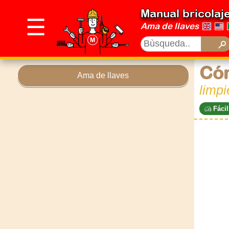
Manual bricolaj
☰
Ama de llaves
Cóm
Ama de llaves
limpi
Fácil