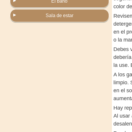
El baño
color d
Sala de estar
Revisem
deterge
en el p
o la ma
Debes v
debería
la use. 
A los g
limpio.
en el s
aumenta
Hay rep
Al usar 
desalen