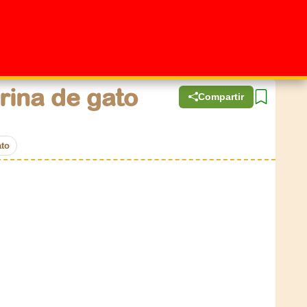
rina de gato
Compartir
ato