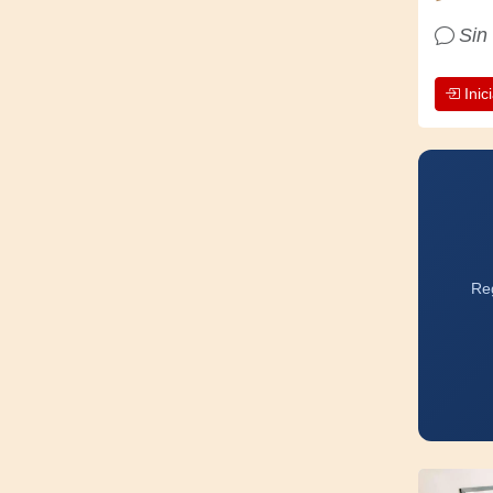
Sin
Inic
Reg