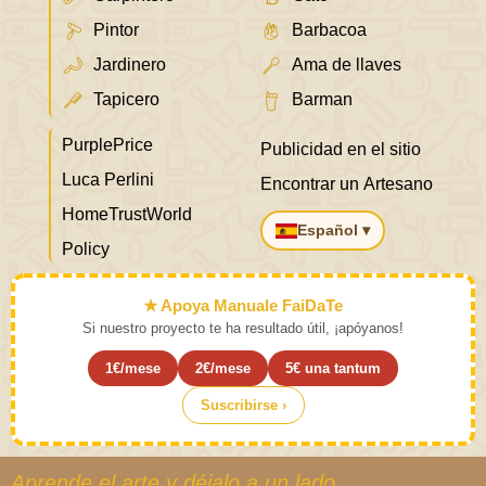
Pintor
Barbacoa
Jardinero
Ama de llaves
Tapicero
Barman
PurplePrice
Publicidad en el sitio
Luca Perlini
Encontrar un Artesano
HomeTrustWorld
Español ▾
Policy
★ Apoya Manuale FaiDaTe
Si nuestro proyecto te ha resultado útil, ¡apóyanos!
1€/mese
2€/mese
5€ una tantum
Suscribirse ›
Aprende el arte y déjalo a un lado.