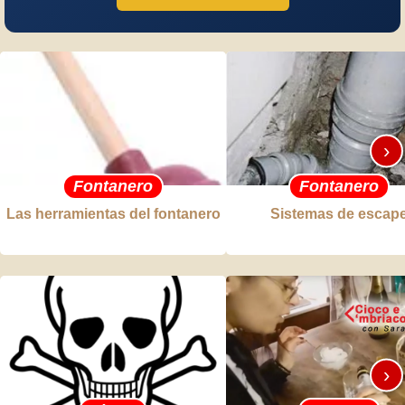
›
Fontanero
Fontanero
Las herramientas del fontanero
Sistemas de escap
›