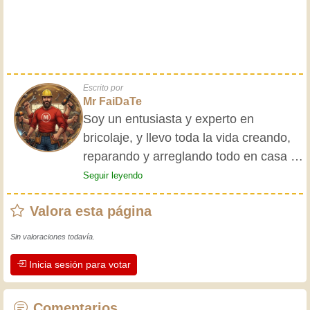
Escrito por
Mr FaiDaTe
Soy un entusiasta y experto en
bricolaje, y llevo toda la vida creando,
reparando y arreglando todo en casa y
para mis amigos. Mis abuelos me
Seguir leyendo
enseñaron lo básico desde pequeño, y
Valora esta página
desde entonces he adquirido una vasta
experiencia. ¡La experiencia enseña! Te
Sin valoraciones todavía.
mantiene activo y alerta, y te hace
Inicia sesión para votar
apreciar la dedicación que los
artesanos profesionales ponen en su
trabajo. Aprendamos juntos; cada día
Comentarios