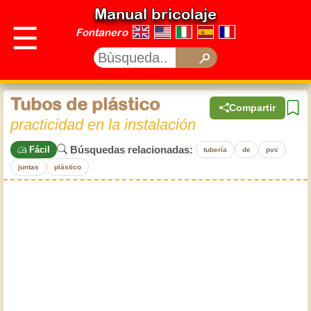
Manual bricolaje
☰
Fontanero
Tubos de plástico
Compartir
practicidad en la instalación
Búsquedas relacionadas:
Fácil
tubería
de
pvc
juntas
plástico