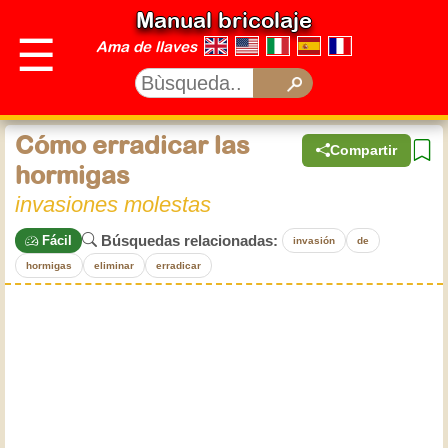
Manual bricolaje
☰
Ama de llaves
Cómo erradicar las
Compartir
hormigas
invasiones molestas
Búsquedas relacionadas:
Fácil
invasión
de
hormigas
eliminar
erradicar