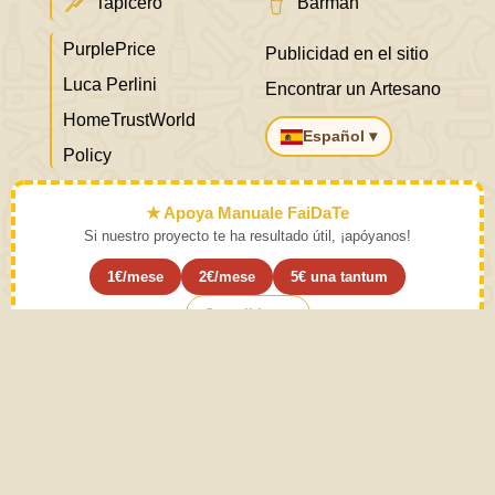
Tapicero
Barman
PurplePrice
Publicidad en el sitio
Luca Perlini
Encontrar un Artesano
HomeTrustWorld
Español ▾
Policy
★ Apoya Manuale FaiDaTe
Si nuestro proyecto te ha resultado útil, ¡apóyanos!
1€/mese
2€/mese
5€ una tantum
Suscribirse ›
Aprende el arte y déjalo a un lado.
Instrucciones de uso. La práctica moderada de las
actividades descritas en el Manual de bricolaje provoca
sentido común. El sentido común proviene de la
experiencia. Este sitio está creado con Amor para