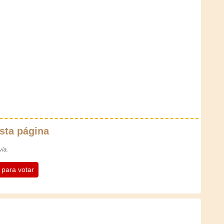
sta página
vía.
n para votar