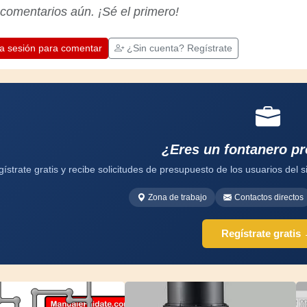
apreciar la dedicación que los artesanos
 comentarios aún. ¡Sé el primero!
profesionales ponen en su trabajo.
Aprendamos juntos; cada día es una
oportunidad para mejorar. ¡Diviértete!
ia sesión para comentar
¿Sin cuenta? Regístrate
¿Eres un fontanero pr
ístrate gratis y recibe solicitudes de presupuesto de los usuarios del si
Zona de trabajo
Contactos directos
Regístrate gratis