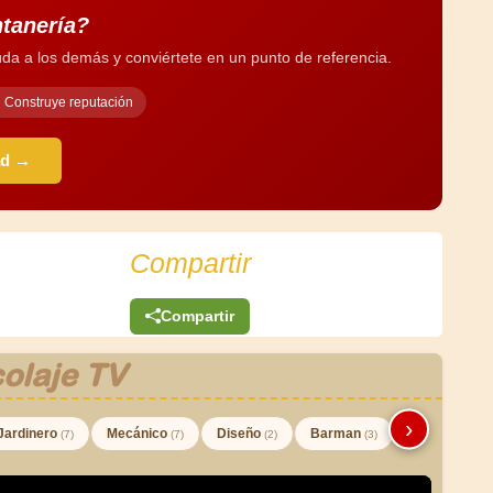
ntanería?
da a los demás y conviértete en un punto de referencia.
Construye reputación
ad →
Compartir
Compartir
olaje TV
›
Jardinero
Mecánico
Diseño
Barman
(7)
(7)
(2)
(3)