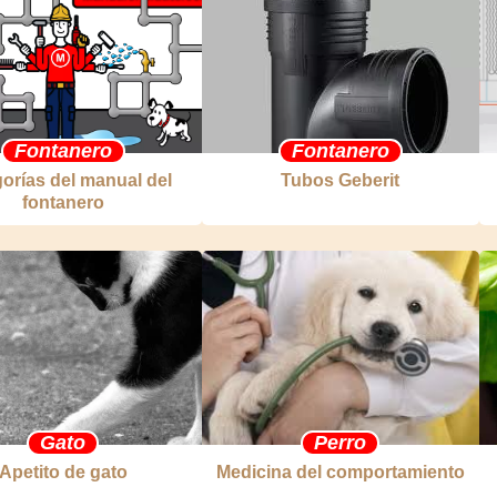
Fontanero
Fontanero
orías del manual del
Tubos Geberit
fontanero
Gato
Perro
Apetito de gato
Medicina del comportamiento