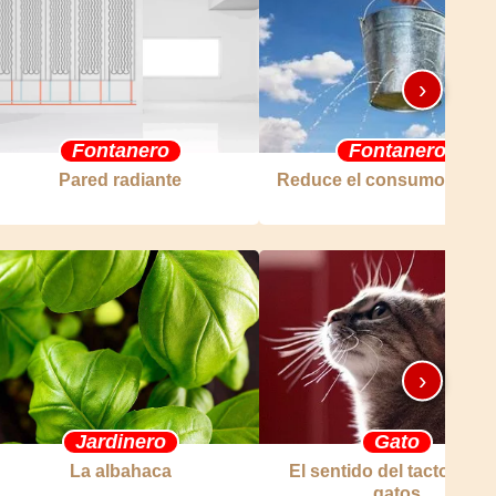
›
Fontanero
Fontanero
Pared radiante
Reduce el consumo de a
›
Jardinero
Gato
La albahaca
El sentido del tacto en l
gatos