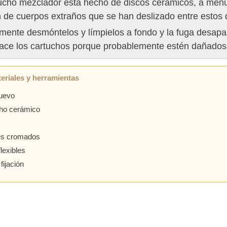
tucho mezclador está hecho de discos cerámicos, a me
 de cuerpos extraños que se han deslizado entre estos 
ente desmóntelos y límpielos a fondo y la fuga desapare
ace los cartuchos porque probablemente estén dañados
eriales y herramientas
nuevo
ho cerámico
es cromados
lexibles
fijación