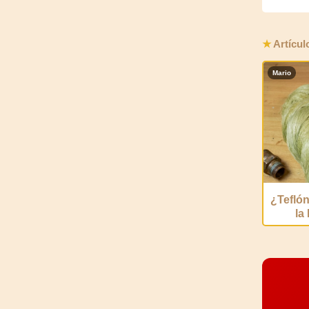
★
Artícul
Mario
¿Tefló
la