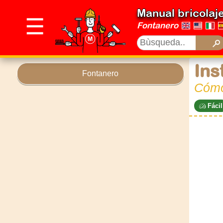
Manual bricolaj
☰
Fontanero
Ins
Fontanero
Cómo 
Fácil