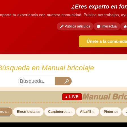
¿Eres experto en fo
parte tu experiencia con nuestra comunidad. Publica tus trabajos, ayu
Publica artículos
Interactúa
Únete a la comunid
Bùsqueda en Manual bricolaje
Manual Bric
● LIVE
ero
Electricista
Carpintero
Albañil
Pintor
(2)
(3)
(12)
(3)
(2)