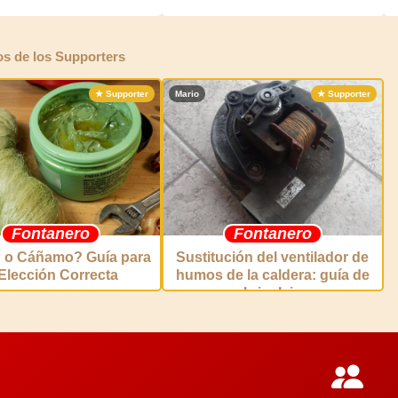
os de los Supporters
★ Supporter
Mario
★ Supporter
Fontanero
Fontanero
n o Cáñamo? Guía para
Sustitución del ventilador de
 Elección Correcta
humos de la caldera: guía de
bricolaje