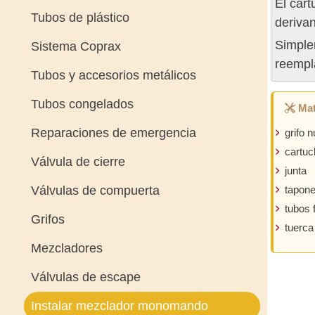
El car
Tubos de plástico
derivan
Simplem
Sistema Coprax
reempl
Tubos y accesorios metálicos
Tubos congelados
Mat
Reparaciones de emergencia
grifo 
cartuc
Válvula de cierre
junta
Válvulas de compuerta
tapon
tubos f
Grifos
tuerca 
Mezcladores
Válvulas de escape
Instalar mezclador monomando