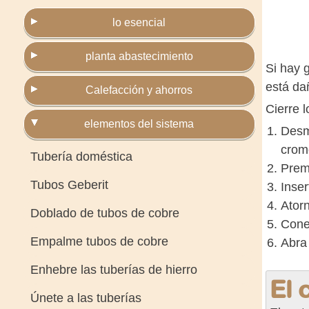
lo esencial
planta abastecimiento
Si hay 
está da
Calefacción y ahorros
Cierre 
elementos del sistema
Desma
crom
Tubería doméstica
Premo
Tubos Geberit
Inser
Atorn
Doblado de tubos de cobre
Conec
Empalme tubos de cobre
Abra
Enhebre las tuberías de hierro
El 
Únete a las tuberías