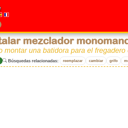
e
talar mezclador monoman
montar una batidora para el fregadero 
Búsquedas relacionadas:
reemplazar
cambiar
grifo
m