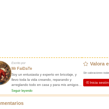
Valora e
Escrito por
Mr FaiDaTe
Sin valoraciones toda
Soy un entusiasta y experto en bricolaje, y
llevo toda la vida creando, reparando y
Inicia sesió
arreglando todo en casa y para mis amigos.
Mis abuelos me enseñaron lo básico desde
Seguir leyendo
pequeño, y desde entonces he adquirido una
vasta experiencia. ¡La experiencia enseña!
mentarios
Te mantiene activo y alerta, y te hace