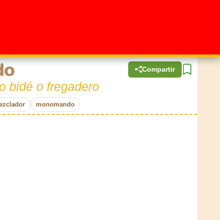
do
Compartir
o bidé o fregadero
ezclador
monomando