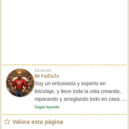
Escrito por
Mr FaiDaTe
Soy un entusiasta y experto en
bricolaje, y llevo toda la vida creando,
reparando y arreglando todo en casa y
para mis amigos. Mis abuelos me
Seguir leyendo
enseñaron lo básico desde pequeño, y
Valora esta página
desde entonces he adquirido una vasta