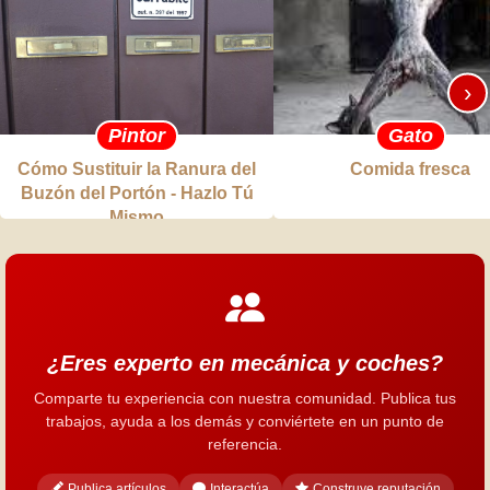
›
Pintor
Gato
Cómo Sustituir la Ranura del
Comida fresca
Buzón del Portón - Hazlo Tú
Mismo
¿Eres experto en mecánica y coches?
Comparte tu experiencia con nuestra comunidad. Publica tus
trabajos, ayuda a los demás y conviértete en un punto de
referencia.
Publica artículos
Interactúa
Construye reputación