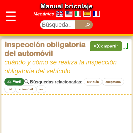
Manual bricolaje
☰
Mecánico
Inspección obligatoria
Compartir
del automóvil
cuándo y cómo se realiza la inspección
obligatoria del vehículo
Búsquedas relacionadas:
Fácil
revisión
obligatoria
del
automóvil
en