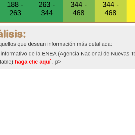
188 -
263 -
344 -
344 -
263
344
468
468
lisis:
quellos que desean información más detallada:
o informativo de la ENEA (Agencia Nacional de Nuevas T
table)
haga clic aquí
. p>