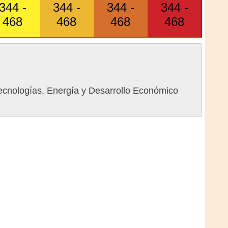
344 -
344 -
344 -
344 -
468
468
468
468
ecnologías, Energía y Desarrollo Económico