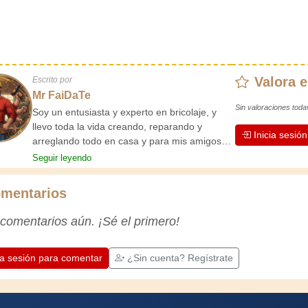
Valora e
Escrito por
Mr FaiDaTe
Sin valoraciones toda
Soy un entusiasta y experto en bricolaje, y
llevo toda la vida creando, reparando y
Inicia sesió
arreglando todo en casa y para mis amigos.
Mis abuelos me enseñaron lo básico desde
Seguir leyendo
pequeño, y desde entonces he adquirido una
vasta experiencia. ¡La experiencia enseña!
mentarios
Te mantiene activo y alerta, y te hace
apreciar la dedicación que los artesanos
 comentarios aún. ¡Sé el primero!
profesionales ponen en su trabajo.
Aprendamos juntos; cada día es una
oportunidad para mejorar. ¡Diviértete!
ia sesión para comentar
¿Sin cuenta? Regístrate