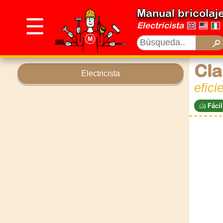
Manual bricolaj
☰
Electricista
Cla
Electricista
efici
Fácil