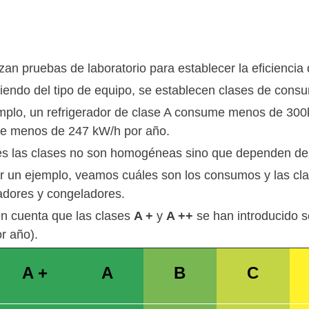
zan pruebas de laboratorio para establecer la eficiencia
endo del tipo de equipo, se establecen clases de cons
mplo, un refrigerador de clase A consume menos de 300
e menos de 247 kW/h por año.
s las clases no son homogéneas sino que dependen del t
r un ejemplo, veamos cuáles son los consumos y las cla
radores y congeladores.
n cuenta que las clases
A +
y
A ++
se han introducido s
r año).
A +
A
B
C