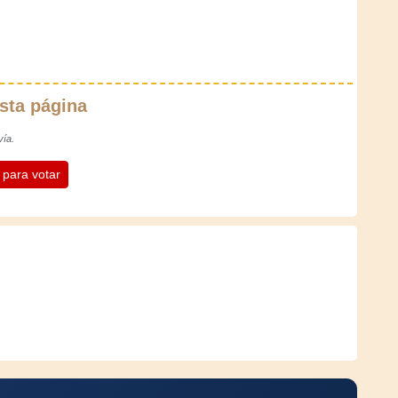
sta página
vía.
n para votar