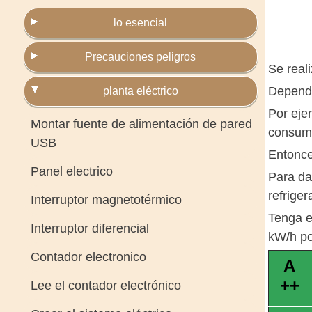
lo esencial
Precauciones peligros
Se reali
Dependi
planta eléctrico
Por eje
Montar fuente de alimentación de pared
consum
USB
Entonce
Panel electrico
Para da
refrige
Interruptor magnetotérmico
Tenga e
Interruptor diferencial
kW/h po
Contador electronico
A
++
Lee el contador electrónico