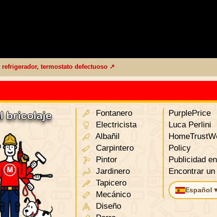
 refrigerador, termostato defectuoso ↗
Fontanero
PurplePrice
 bricolaje
Electricista
Luca Perlini
Albañil
HomeTrustWo
Carpintero
Policy
Pintor
Publicidad en 
Jardinero
Encontrar un
Tapicero
Español 
Mecánico
Diseño