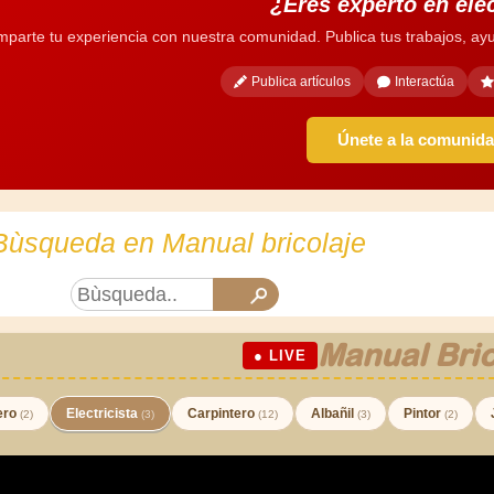
¿Eres experto en ele
parte tu experiencia con nuestra comunidad. Publica tus trabajos, ayu
Publica artículos
Interactúa
Únete a la comunid
Bùsqueda en Manual bricolaje
Manual Bric
● LIVE
ero
Electricista
Carpintero
Albañil
Pintor
(2)
(3)
(12)
(3)
(2)