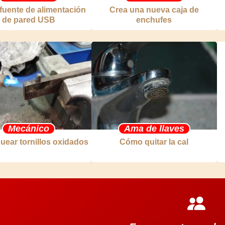
fuente de alimentación
Crea una nueva caja de
de pared USB
enchufes
Mecánico
Ama de llaves
uear tornillos oxidados
Cómo quitar la cal