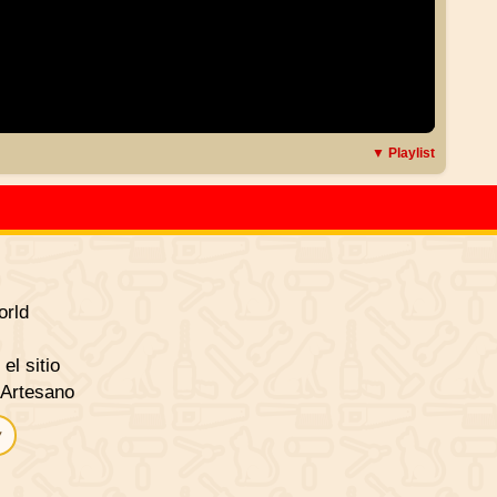
▼ Playlist
rld
el sitio
 Artesano
▾