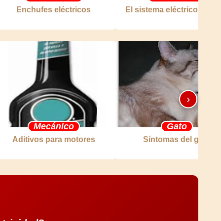
Enchufes eléctricos
El sistema eléctrico exter
›
Mecánico
Gato
Aditivos para motores
Síntomas del gato