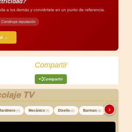
ctricidad?
da a los demás y conviértete en un punto de referencia.
Construye reputación
ad →
Compartir
Compartir
olaje TV
›
Jardinero
Mecánico
Diseño
Barman
(7)
(7)
(2)
(3)