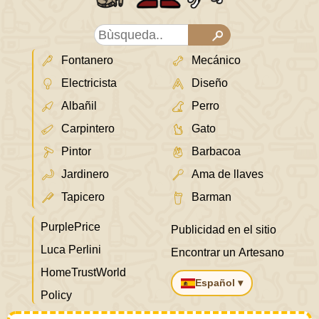
Fontanero
Mecánico
Electricista
Diseño
Albañil
Perro
Carpintero
Gato
Pintor
Barbacoa
Jardinero
Ama de llaves
Tapicero
Barman
PurplePrice
Publicidad en el sitio
Luca Perlini
Encontrar un Artesano
HomeTrustWorld
Español ▾
Policy