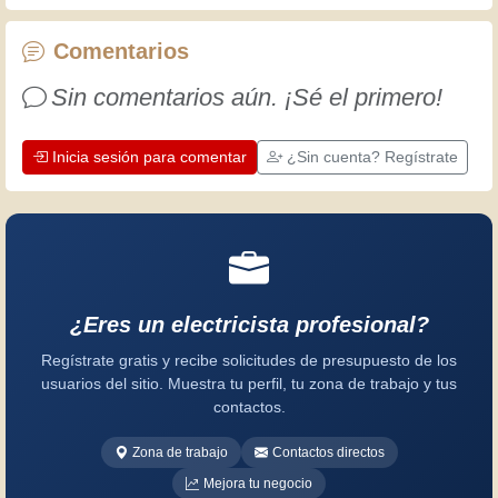
artesanos profesionales ponen en su
trabajo. Aprendamos juntos; cada día
Comentarios
es una oportunidad para mejorar.
Sin comentarios aún. ¡Sé el primero!
¡Diviértete!
Inicia sesión para comentar
¿Sin cuenta? Regístrate
¿Eres un electricista profesional?
Regístrate gratis y recibe solicitudes de presupuesto de los
usuarios del sitio. Muestra tu perfil, tu zona de trabajo y tus
contactos.
Zona de trabajo
Contactos directos
Mejora tu negocio