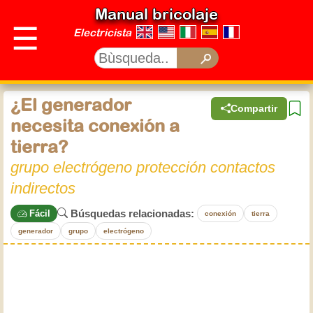
Manual bricolaje
☰
Electricista
¿El generador
Compartir
necesita conexión a
tierra?
grupo electrógeno protección contactos
indirectos
Búsquedas relacionadas:
Fácil
conexión
tierra
generador
grupo
electrógeno