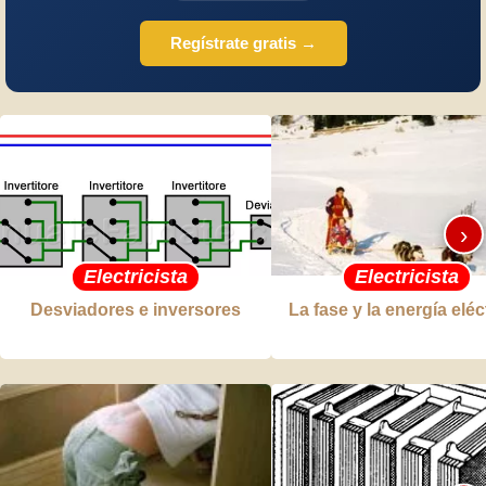
Regístrate gratis →
›
Electricista
Electricista
Desviadores e inversores
La fase y la energía eléc