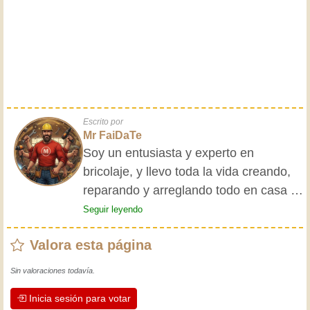
Escrito por
Mr FaiDaTe
Soy un entusiasta y experto en
bricolaje, y llevo toda la vida creando,
reparando y arreglando todo en casa y
para mis amigos. Mis abuelos me
Seguir leyendo
enseñaron lo básico desde pequeño, y
Valora esta página
desde entonces he adquirido una vasta
experiencia. ¡La experiencia enseña! Te
Sin valoraciones todavía.
mantiene activo y alerta, y te hace
Inicia sesión para votar
apreciar la dedicación que los