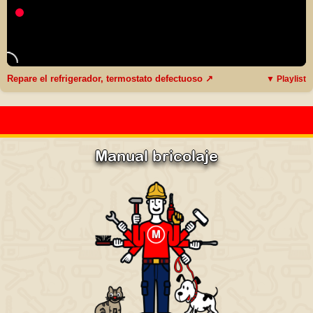
Repare el refrigerador, termostato defectuoso ↗
▼ Playlist
Manual bricolaje