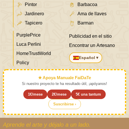
Pintor
Barbacoa
Jardinero
Ama de llaves
Tapicero
Barman
PurplePrice
Publicidad en el sitio
Luca Perlini
Encontrar un Artesano
HomeTrustWorld
Español ▾
Policy
★ Apoya Manuale FaiDaTe
Si nuestro proyecto te ha resultado útil, ¡apóyanos!
1€/mese
2€/mese
5€ una tantum
Suscribirse ›
Aprende el arte y déjalo a un lado.