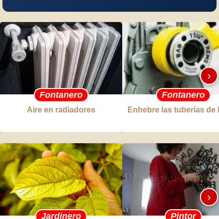
›
Fontanero
Fontanero
Aire en radiadores
Enhebre las tuberías de 
›
Jardinero
Pintor