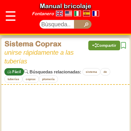
Manual bricolaje
☰
Fontanero
Sistema Coprax
Compartir
unirse rápidamente a las
tuberías
Búsquedas relacionadas:
Fácil
sistema
de
tuberías
coprax
plomería