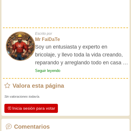
Escrito por
Mr FaiDaTe
Soy un entusiasta y experto en
bricolaje, y llevo toda la vida creando,
reparando y arreglando todo en casa y
para mis amigos. Mis abuelos me
Seguir leyendo
enseñaron lo básico desde pequeño, y
Valora esta página
desde entonces he adquirido una vasta
experiencia. ¡La experiencia enseña! Te
Sin valoraciones todavía.
mantiene activo y alerta, y te hace
Inicia sesión para votar
apreciar la dedicación que los
artesanos profesionales ponen en su
trabajo. Aprendamos juntos; cada día
Comentarios