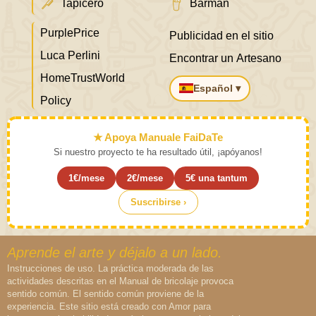
Tapicero
Barman
PurplePrice
Publicidad en el sitio
Luca Perlini
Encontrar un Artesano
HomeTrustWorld
Español ▾
Policy
★ Apoya Manuale FaiDaTe
Si nuestro proyecto te ha resultado útil, ¡apóyanos!
1€/mese
2€/mese
5€ una tantum
Suscribirse ›
Aprende el arte y déjalo a un lado.
Instrucciones de uso. La práctica moderada de las
actividades descritas en el Manual de bricolaje provoca
sentido común. El sentido común proviene de la
experiencia. Este sitio está creado con Amor para