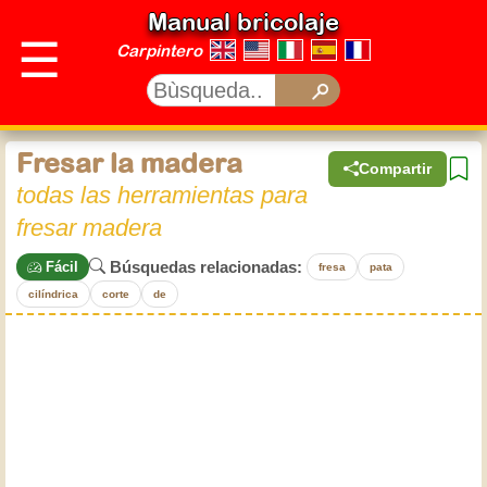
Manual bricolaje
☰
Carpintero
Fresar la madera
Compartir
todas las herramientas para
fresar madera
Búsquedas relacionadas:
Fácil
fresa
pata
cilíndrica
corte
de