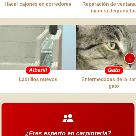
Hacer cajones en corredores
Reparación de ventana
madera degradada
›
Albañil
Gato
Ladrillos nuevos
Enfermedades de la nar
gato
¿Eres experto en carpintería?