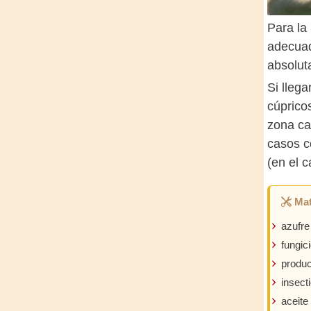
Para la 
adecuado
absolut
Si lleg
cúprico
zona ca
casos c
(en el c
Mat
azufre
fungic
produc
insect
aceite