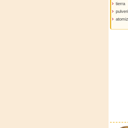
tierra
pulver
atomi