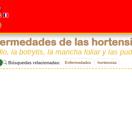
e
ermedades de las hortens
dio, la botrytis, la mancha foliar y las pu
Búsquedas relacionadas:
Enfermedades
hortensias