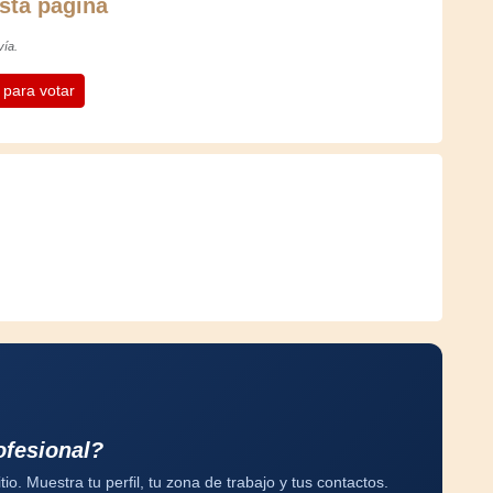
sta página
vía.
n para votar
ofesional?
tio. Muestra tu perfil, tu zona de trabajo y tus contactos.