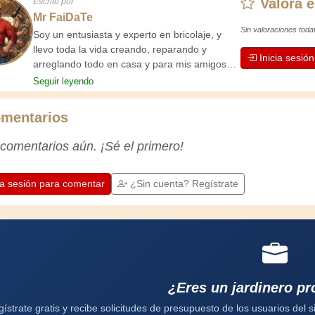
Valora e
Escrito por
Mr FaiDaTe
Sin valoraciones toda
Soy un entusiasta y experto en bricolaje, y
llevo toda la vida creando, reparando y
Inicia sesió
arreglando todo en casa y para mis amigos.
Mis abuelos me enseñaron lo básico desde
Seguir leyendo
pequeño, y desde entonces he adquirido una
vasta experiencia. ¡La experiencia enseña!
mentarios
Te mantiene activo y alerta, y te hace
apreciar la dedicación que los artesanos
 comentarios aún. ¡Sé el primero!
profesionales ponen en su trabajo.
Aprendamos juntos; cada día es una
oportunidad para mejorar. ¡Diviértete!
ia sesión para comentar
¿Sin cuenta? Regístrate
¿Eres un jardinero pr
ístrate gratis y recibe solicitudes de presupuesto de los usuarios del si