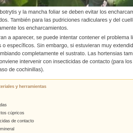
botrytis y la mancha foliar se deben evitar los encharcam
s. También para las pudriciones radiculares y del cuello 
amente los encharcamientos.
aran a aparecer, se puede intentar contener el problema 
s o específicos. Sin embargo, si estuvieran muy extendid
mbiando completamente el sustrato. Las hortensias tam
onviene intervenir con insecticidas de contacto (para lo
aso de cochinillas).
eriales y herramientas
idas
tos cúpricos
icidas de contacto
 mineral