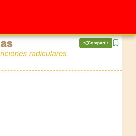
ias
Compartir
driciones radiculares