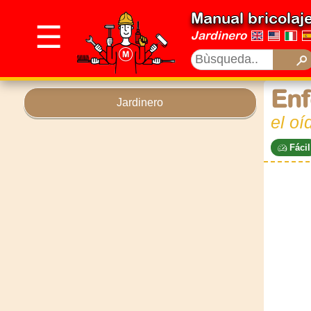
Manual bricolaj
☰
Jardinero
Enf
Jardinero
el oí
Fácil