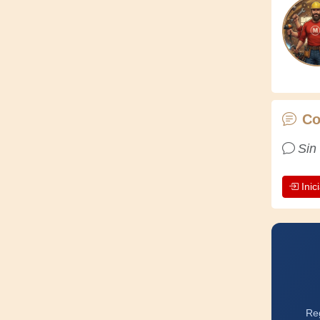
Co
Sin
Inic
Reg