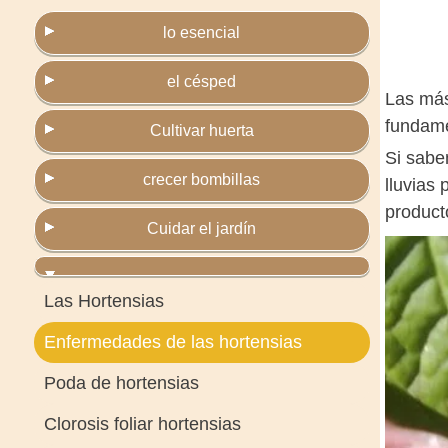
lo esencial
el césped
Las más 
fundamen
Cultivar huerta
Si sabe
crecer bombillas
lluvias
product
Cuidar el jardín
Las Hortensias
Enfermedades de las hortensias
Poda de hortensias
Clorosis foliar hortensias