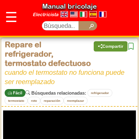
Manual bricolaje
☰
Electricista
Repare el
Compartir
refrigerador,
termostato defectuoso
cuando el termostato no funciona puede
ser reemplazado
Búsquedas relacionadas:
Fácil
refrigerador
termostato
roto
reparación
reemplazar