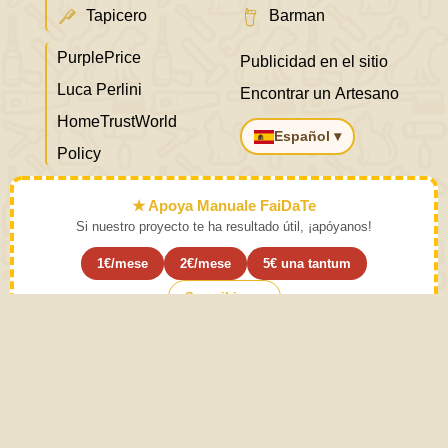
Tapicero
Barman
PurplePrice
Publicidad en el sitio
Luca Perlini
Encontrar un Artesano
HomeTrustWorld
Español ▾
Policy
★ Apoya Manuale FaiDaTe
Si nuestro proyecto te ha resultado útil, ¡apóyanos!
1€/mese
2€/mese
5€ una tantum
Suscribirse ›
Aprende el arte y déjalo a un lado.
Instrucciones de uso. La práctica moderada de las
actividades descritas en el Manual de bricolaje provoca
sentido común. El sentido común proviene de la
experiencia. Este sitio está creado con Amor para