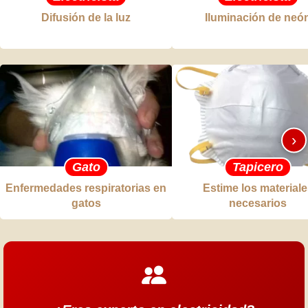
Difusión de la luz
Iluminación de neó
›
Gato
Tapicero
Enfermedades respiratorias en
Estime los materiale
gatos
necesarios