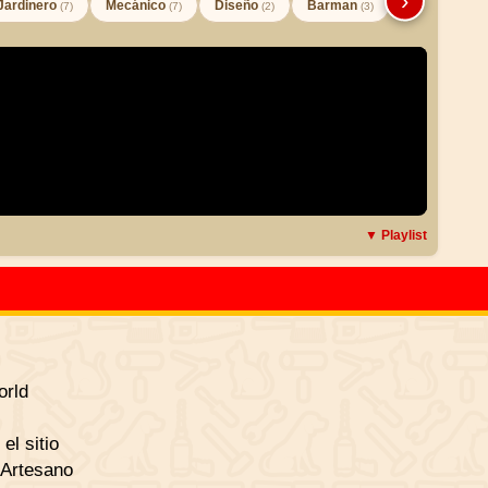
›
Jardinero
Mecánico
Diseño
Barman
(7)
(7)
(2)
(3)
▼ Playlist
rld
el sitio
 Artesano