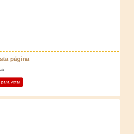
sta página
vía.
n para votar