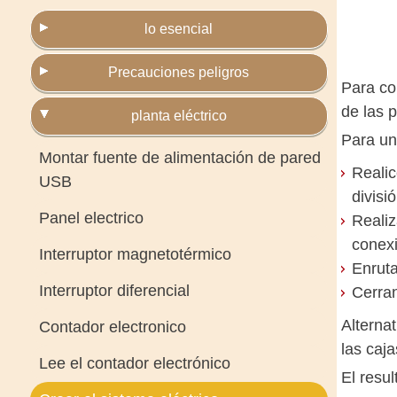
lo esencial
Precauciones peligros
Para co
de las 
planta eléctrico
Para un
Montar fuente de alimentación de pared
Realic
USB
divisi
Panel electrico
Realiz
conexi
Interruptor magnetotérmico
Enruta
Interruptor diferencial
Cerran
Alterna
Contador electronico
las caja
Lee el contador electrónico
El resu