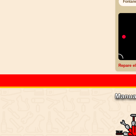
Fontan
Repare el
Manual