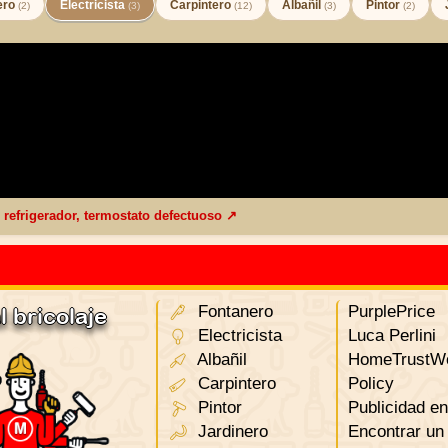
ero
Electricista
Carpintero
Albañil
Pintor
(2)
(3)
(12)
(3)
(2)
 refrigerador, termostato defectuoso ↗
Fontanero
PurplePrice
 bricolaje
Electricista
Luca Perlini
Albañil
HomeTrustWo
Carpintero
Policy
Pintor
Publicidad en 
Jardinero
Encontrar un