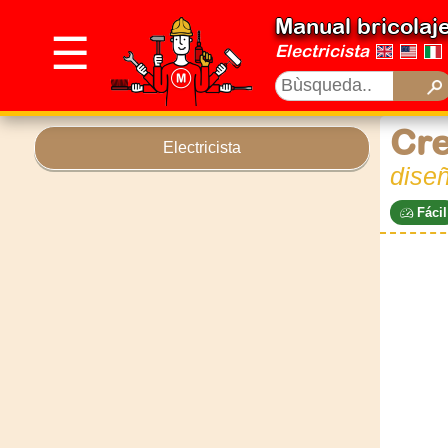
Manual bricolaj
☰
Electricista
Cre
Electricista
dise
Fácil