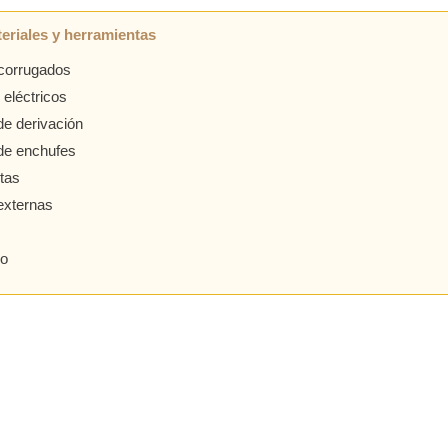
eriales y herramientas
corrugados
 eléctricos
de derivación
de enchufes
tas
externas
ro