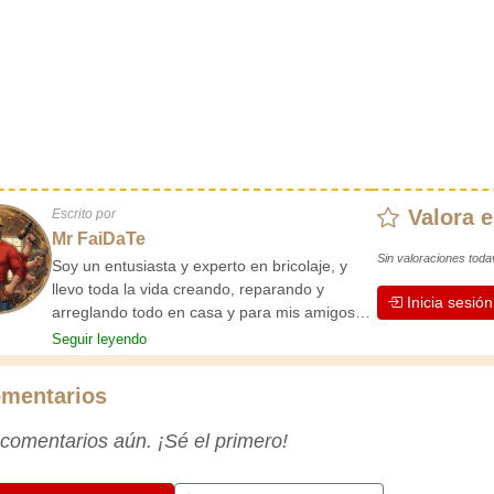
Valora e
Escrito por
Mr FaiDaTe
Sin valoraciones toda
Soy un entusiasta y experto en bricolaje, y
llevo toda la vida creando, reparando y
Inicia sesió
arreglando todo en casa y para mis amigos.
Mis abuelos me enseñaron lo básico desde
Seguir leyendo
pequeño, y desde entonces he adquirido una
vasta experiencia. ¡La experiencia enseña!
mentarios
Te mantiene activo y alerta, y te hace
apreciar la dedicación que los artesanos
 comentarios aún. ¡Sé el primero!
profesionales ponen en su trabajo.
Aprendamos juntos; cada día es una