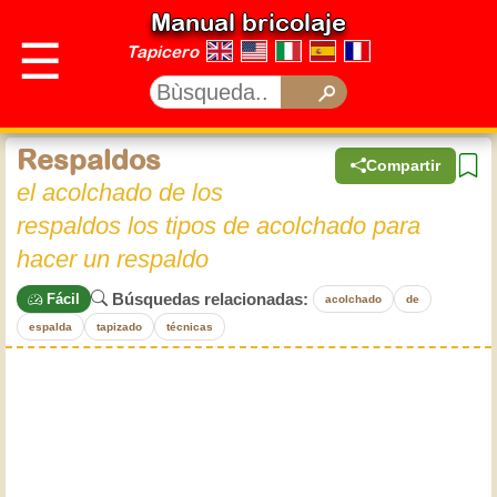
Manual bricolaje
☰
Tapicero
Respaldos
Compartir
el acolchado de los
respaldos los tipos de acolchado para
hacer un respaldo
Búsquedas relacionadas:
Fácil
acolchado
de
espalda
tapizado
técnicas