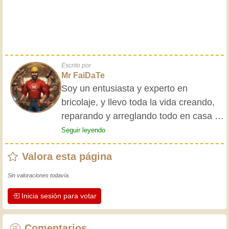
Escrito por
Mr FaiDaTe
Soy un entusiasta y experto en
bricolaje, y llevo toda la vida creando,
reparando y arreglando todo en casa y
para mis amigos. Mis abuelos me
Seguir leyendo
enseñaron lo básico desde pequeño, y
Valora esta página
desde entonces he adquirido una vasta
experiencia. ¡La experiencia enseña! Te
Sin valoraciones todavía.
mantiene activo y alerta, y te hace
Inicia sesión para votar
apreciar la dedicación que los
artesanos profesionales ponen en su
trabajo. Aprendamos juntos; cada día
Comentarios