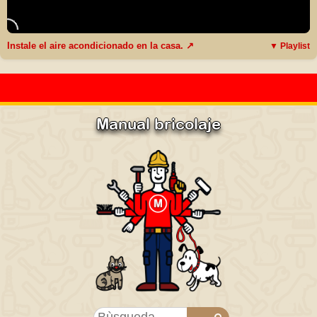
Instale el aire acondicionado en la casa. ↗
▼ Playlist
Manual bricolaje