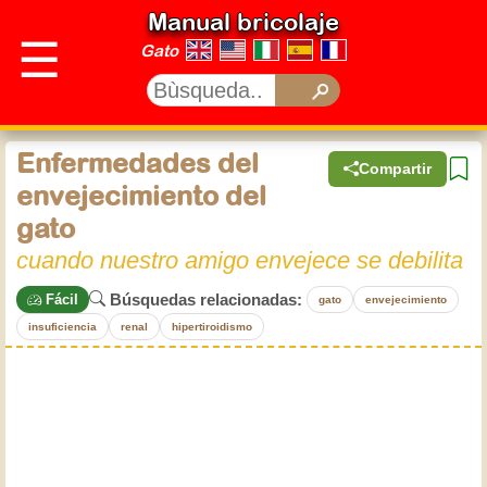
Manual bricolaje
☰
Gato
Enfermedades del
Compartir
envejecimiento del
gato
cuando nuestro amigo envejece se debilita
Búsquedas relacionadas:
Fácil
gato
envejecimiento
insuficiencia
renal
hipertiroidismo