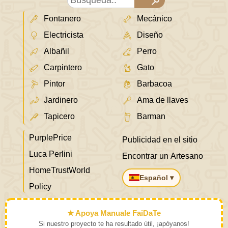
Fontanero
Mecánico
Electricista
Diseño
Albañil
Perro
Carpintero
Gato
Pintor
Barbacoa
Jardinero
Ama de llaves
Tapicero
Barman
PurplePrice
Publicidad en el sitio
Luca Perlini
Encontrar un Artesano
HomeTrustWorld
Español ▾
Policy
★ Apoya Manuale FaiDaTe
Si nuestro proyecto te ha resultado útil, ¡apóyanos!