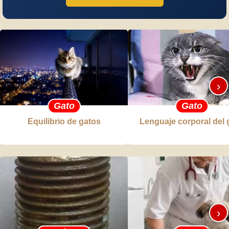
›
Gato
Gato
Equilibrio de gatos
Lenguaje corporal del 
›