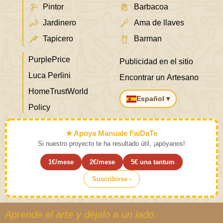
Pintor
Barbacoa
Jardinero
Ama de llaves
Tapicero
Barman
PurplePrice
Publicidad en el sitio
Luca Perlini
Encontrar un Artesano
HomeTrustWorld
Español ▾
Policy
★ Apoya Manuale FaiDaTe
Si nuestro proyecto te ha resultado útil, ¡apóyanos!
1€/mese
2€/mese
5€ una tantum
Suscribirse ›
Aprende el arte y déjalo a un lado.