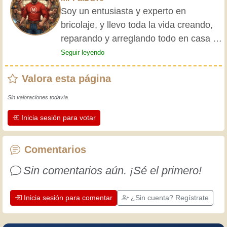
Soy un entusiasta y experto en
bricolaje, y llevo toda la vida creando,
reparando y arreglando todo en casa y
para mis amigos. Mis abuelos me
Seguir leyendo
enseñaron lo básico desde pequeño, y
Valora esta página
desde entonces he adquirido una vasta
experiencia. ¡La experiencia enseña! Te
Sin valoraciones todavía.
mantiene activo y alerta, y te hace
Inicia sesión para votar
apreciar la dedicación que los
artesanos profesionales ponen en su
trabajo. Aprendamos juntos; cada día
Comentarios
es una oportunidad para mejorar.
Sin comentarios aún. ¡Sé el primero!
¡Diviértete!
Inicia sesión para comentar
¿Sin cuenta? Regístrate