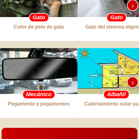
›
Gato
Gato
Color de pelo de gato
Gato del sistema diges
›
Mecánico
Albañil
Pegamento y pegamentos
Calentamiento solar pa