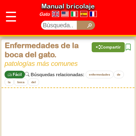
Manual bricolaje
☰
Gato
Enfermedades de la
Compartir
boca del gato.
patologías más comunes
Búsquedas relacionadas:
Fácil
enfermedades
de
la
boca
del