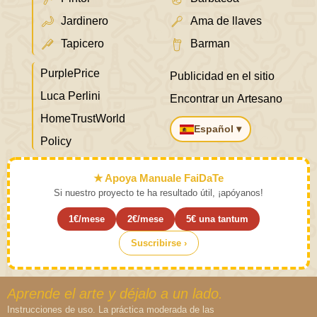
Jardinero
Ama de llaves
Tapicero
Barman
PurplePrice
Publicidad en el sitio
Luca Perlini
Encontrar un Artesano
HomeTrustWorld
Español ▾
Policy
★ Apoya Manuale FaiDaTe
Si nuestro proyecto te ha resultado útil, ¡apóyanos!
1€/mese
2€/mese
5€ una tantum
Suscribirse ›
Aprende el arte y déjalo a un lado.
Instrucciones de uso. La práctica moderada de las