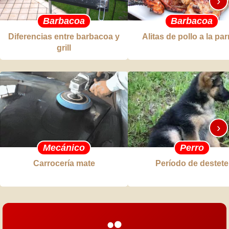
›
Barbacoa
Barbacoa
Diferencias entre barbacoa y
Alitas de pollo a la parr
grill
›
Mecánico
Perro
Carrocería mate
Período de destete