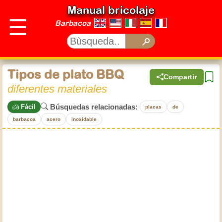
Manual bricolaje
☰
Barbacoa
Tipos de plato BBQ
Compartir
diferentes materiales
Búsquedas relacionadas:
Fácil
placas
de
barbacoa
acero
inoxidable