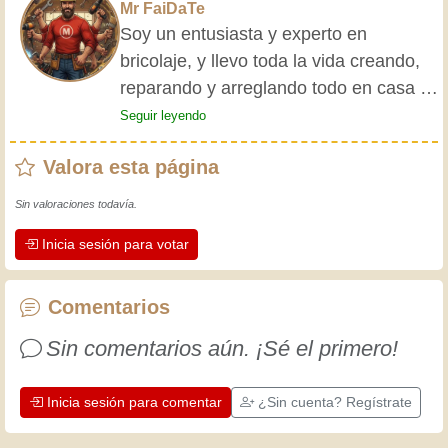
Mr FaiDaTe
Soy un entusiasta y experto en
bricolaje, y llevo toda la vida creando,
reparando y arreglando todo en casa y
para mis amigos. Mis abuelos me
Seguir leyendo
enseñaron lo básico desde pequeño, y
Valora esta página
desde entonces he adquirido una vasta
experiencia. ¡La experiencia enseña! Te
Sin valoraciones todavía.
mantiene activo y alerta, y te hace
Inicia sesión para votar
apreciar la dedicación que los
artesanos profesionales ponen en su
trabajo. Aprendamos juntos; cada día
Comentarios
es una oportunidad para mejorar.
Sin comentarios aún. ¡Sé el primero!
¡Diviértete!
Inicia sesión para comentar
¿Sin cuenta? Regístrate