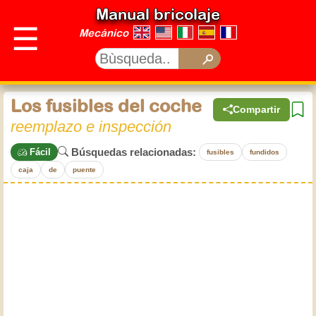
Manual bricolaje
☰
Mecánico
Los fusibles del coche
Compartir
reemplazo e inspección
Búsquedas relacionadas:
Fácil
fusibles
fundidos
caja
de
puente