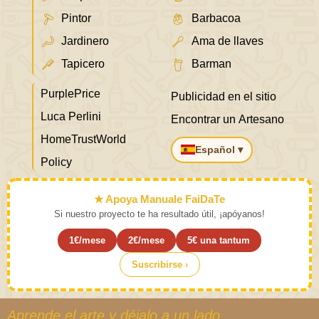
Pintor
Barbacoa
Jardinero
Ama de llaves
Tapicero
Barman
PurplePrice
Publicidad en el sitio
Luca Perlini
Encontrar un Artesano
HomeTrustWorld
Español ▾
Policy
★ Apoya Manuale FaiDaTe
Si nuestro proyecto te ha resultado útil, ¡apóyanos!
1€/mese
2€/mese
5€ una tantum
Suscribirse ›
Aprende el arte y déjalo a un lado.