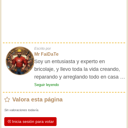
Escrito por
Mr FaiDaTe
Soy un entusiasta y experto en
bricolaje, y llevo toda la vida creando,
reparando y arreglando todo en casa y
para mis amigos. Mis abuelos me
Seguir leyendo
enseñaron lo básico desde pequeño, y
Valora esta página
desde entonces he adquirido una vasta
experiencia. ¡La experiencia enseña! Te
Sin valoraciones todavía.
mantiene activo y alerta, y te hace
Inicia sesión para votar
apreciar la dedicación que los