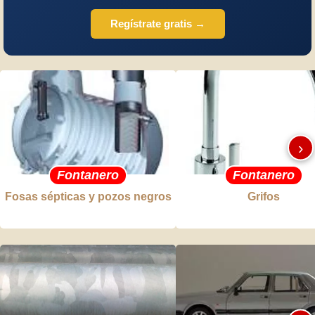
Regístrate gratis →
›
Fontanero
Fontanero
Fosas sépticas y pozos negros
Grifos