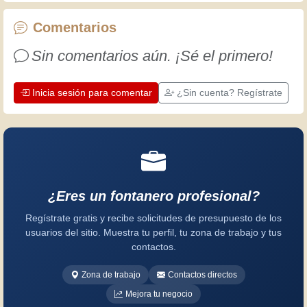
artesanos profesionales ponen en su
trabajo. Aprendamos juntos; cada día
Comentarios
es una oportunidad para mejorar.
Sin comentarios aún. ¡Sé el primero!
¡Diviértete!
Inicia sesión para comentar
¿Sin cuenta? Regístrate
¿Eres un fontanero profesional?
Regístrate gratis y recibe solicitudes de presupuesto de los
usuarios del sitio. Muestra tu perfil, tu zona de trabajo y tus
contactos.
Zona de trabajo
Contactos directos
Mejora tu negocio