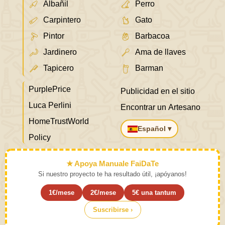
Albañil
Perro
Carpintero
Gato
Pintor
Barbacoa
Jardinero
Ama de llaves
Tapicero
Barman
PurplePrice
Publicidad en el sitio
Luca Perlini
Encontrar un Artesano
HomeTrustWorld
Español ▾
Policy
★ Apoya Manuale FaiDaTe
Si nuestro proyecto te ha resultado útil, ¡apóyanos!
1€/mese
2€/mese
5€ una tantum
Suscribirse ›