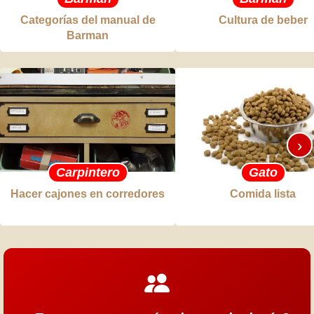
Categorías del manual de
Cultura de beber
Barman
›
Carpintero
Gato
Hacer cajones en corredores
Comida lista