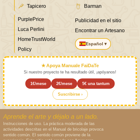
Tapicero
Barman
PurplePrice
Publicidad en el sitio
Luca Perlini
Encontrar un Artesano
HomeTrustWorld
Español ▾
Policy
★ Apoya Manuale FaiDaTe
Si nuestro proyecto te ha resultado útil, ¡apóyanos!
1€/mese
2€/mese
5€ una tantum
Suscribirse ›
Aprende el arte y déjalo a un lado.
Instrucciones de uso. La práctica moderada de las
actividades descritas en el Manual de bricolaje provoca
sentido común. El sentido común proviene de la