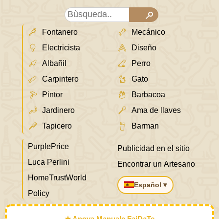
Fontanero
Mecánico
Electricista
Diseño
Albañil
Perro
Carpintero
Gato
Pintor
Barbacoa
Jardinero
Ama de llaves
Tapicero
Barman
PurplePrice
Publicidad en el sitio
Luca Perlini
Encontrar un Artesano
HomeTrustWorld
Español ▾
Policy
★ Apoya Manuale FaiDaTe