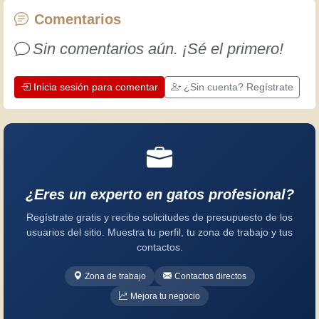
trabajo. Aprendamos juntos; cada día
Comentarios
es una oportunidad para mejorar.
Sin comentarios aún. ¡Sé el primero!
¡Diviértete!
Inicia sesión para comentar
¿Sin cuenta? Regístrate
¿Eres un experto en gatos profesional?
Regístrate gratis y recibe solicitudes de presupuesto de los
usuarios del sitio. Muestra tu perfil, tu zona de trabajo y tus
contactos.
Zona de trabajo
Contactos directos
Mejora tu negocio