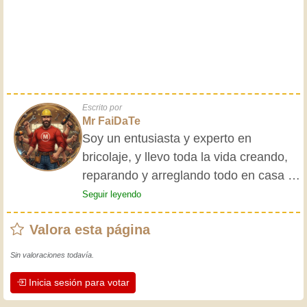
Escrito por
Mr FaiDaTe
Soy un entusiasta y experto en
bricolaje, y llevo toda la vida creando,
reparando y arreglando todo en casa y
para mis amigos. Mis abuelos me
Seguir leyendo
enseñaron lo básico desde pequeño, y
Valora esta página
desde entonces he adquirido una vasta
experiencia. ¡La experiencia enseña! Te
Sin valoraciones todavía.
mantiene activo y alerta, y te hace
Inicia sesión para votar
apreciar la dedicación que los
artesanos profesionales ponen en su