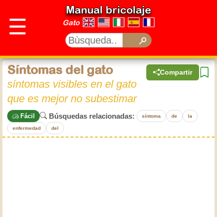
Manual bricolaje
☰
Gato
Síntomas del gato
Compartir
síntomas visibles en el gato
que es mejor no subestimar
Búsquedas relacionadas:
Fácil
síntoma
de
la
enfermedad
del