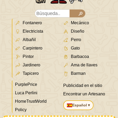
Fontanero
Mecánico
Electricista
Diseño
Albañil
Perro
Carpintero
Gato
Pintor
Barbacoa
Jardinero
Ama de llaves
Tapicero
Barman
PurplePrice
Publicidad en el sitio
Luca Perlini
Encontrar un Artesano
HomeTrustWorld
Español ▾
Policy