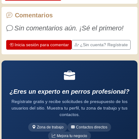
artesanos profesionales ponen en su
trabajo. Aprendamos juntos; cada día
Comentarios
es una oportunidad para mejorar.
Sin comentarios aún. ¡Sé el primero!
¡Diviértete!
Inicia sesión para comentar
¿Sin cuenta? Regístrate
¿Eres un experto en perros profesional?
Regístrate gratis y recibe solicitudes de presupuesto de los
usuarios del sitio. Muestra tu perfil, tu zona de trabajo y tus
contactos.
Zona de trabajo
Contactos directos
Mejora tu negocio