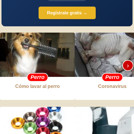
Regístrate gratis →
›
Perro
Perro
Cómo lavar al perro
Coronavirus