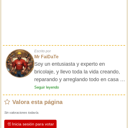
Escrito por
Mr FaiDaTe
Soy un entusiasta y experto en
bricolaje, y llevo toda la vida creando,
reparando y arreglando todo en casa y
para mis amigos. Mis abuelos me
Seguir leyendo
enseñaron lo básico desde pequeño, y
Valora esta página
desde entonces he adquirido una vasta
experiencia. ¡La experiencia enseña! Te
Sin valoraciones todavía.
mantiene activo y alerta, y te hace
Inicia sesión para votar
apreciar la dedicación que los