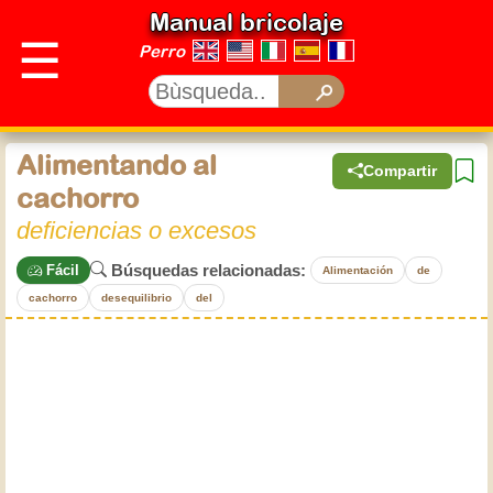
Manual bricolaje
☰
Perro
Alimentando al
Compartir
cachorro
deficiencias o excesos
Búsquedas relacionadas:
Fácil
Alimentación
de
cachorro
desequilibrio
del