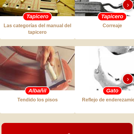
›
Tapicero
Tapicero
Las categorías del manual del
Correaje
tapicero
›
Albañil
Gato
Tendido los pisos
Reflejo de enderezami