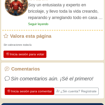
Soy un entusiasta y experto en
bricolaje, y llevo toda la vida creando,
reparando y arreglando todo en casa y
para mis amigos. Mis abuelos me
Seguir leyendo
enseñaron lo básico desde pequeño, y
Valora esta página
desde entonces he adquirido una vasta
experiencia. ¡La experiencia enseña! Te
Sin valoraciones todavía.
mantiene activo y alerta, y te hace
Inicia sesión para votar
apreciar la dedicación que los
artesanos profesionales ponen en su
trabajo. Aprendamos juntos; cada día
Comentarios
es una oportunidad para mejorar.
Sin comentarios aún. ¡Sé el primero!
¡Diviértete!
Inicia sesión para comentar
¿Sin cuenta? Regístrate