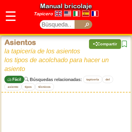
Manual bricolaje
☰
Tapicero
Asientos
Compartir
la tapicería de los asientos
los tipos de acolchado para hacer un
asiento
Búsquedas relacionadas:
Fácil
tapicería
del
asiento
tipos
técnicos