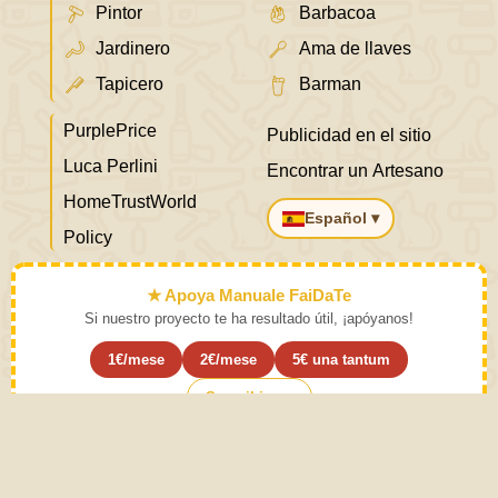
Pintor
Barbacoa
Jardinero
Ama de llaves
Tapicero
Barman
PurplePrice
Publicidad en el sitio
Luca Perlini
Encontrar un Artesano
HomeTrustWorld
Español ▾
Policy
★ Apoya Manuale FaiDaTe
Si nuestro proyecto te ha resultado útil, ¡apóyanos!
1€/mese
2€/mese
5€ una tantum
Suscribirse ›
Aprende el arte y déjalo a un lado.