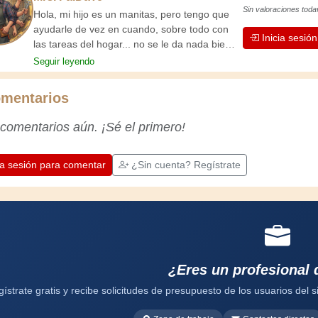
Sin valoraciones toda
Hola, mi hijo es un manitas, pero tengo que
ayudarle de vez en cuando, sobre todo con
Inicia sesió
las tareas del hogar... no se le da nada bien.
Decidí aconsejarlo escribiendo un manual de
Seguir leyendo
limpieza. ¡Ahora ya no tiene excusas; tiene
que arreglárselas!
mentarios
 comentarios aún. ¡Sé el primero!
ia sesión para comentar
¿Sin cuenta? Regístrate
¿Eres un profesional 
ístrate gratis y recibe solicitudes de presupuesto de los usuarios del si