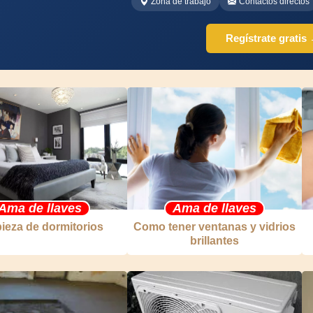
Zona de trabajo
Contactos directos
Regístrate gratis
Ama de llaves
Ama de llaves
ieza de dormitorios
Como tener ventanas y vidrios
brillantes