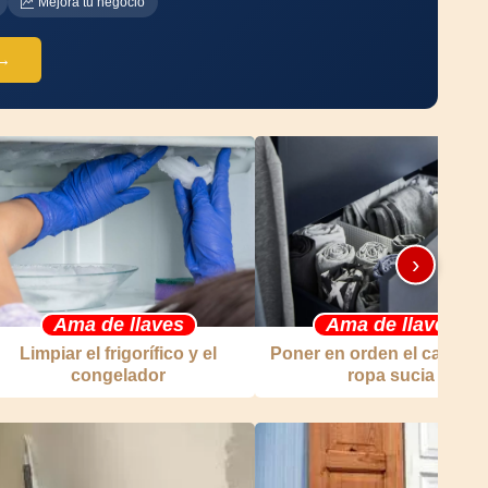
Mejora tu negocio
 →
›
Ama de llaves
Ama de llaves
Limpiar el frigorífico y el
Poner en orden el cajón de
congelador
ropa sucia