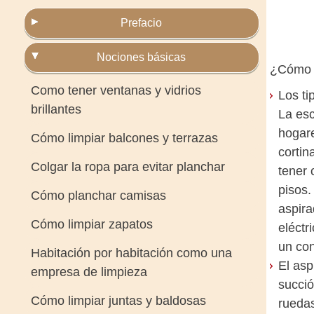
Prefacio
Nociones básicas
¿Cómo e
Como tener ventanas y vidrios
Los ti
brillantes
La esc
hogare
Cómo limpiar balcones y terrazas
cortin
Colgar la ropa para evitar planchar
tener 
pisos.
Cómo planchar camisas
aspira
Cómo limpiar zapatos
eléctr
un co
Habitación por habitación como una
El asp
empresa de limpieza
succió
Cómo limpiar juntas y baldosas
ruedas