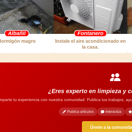
Albañil
Fontanero
Hormigón magro
Instale el aire acondicionado en
la casa.
¿Eres experto en limpieza y 
parte tu experiencia con nuestra comunidad. Publica tus trabajos, ayu
Publica artículos
Interactúa
Únete a la comunid