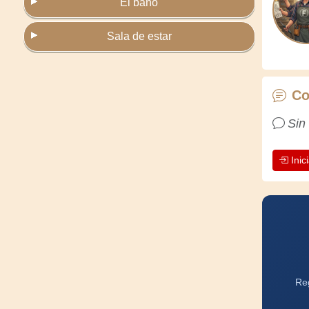
El baño
Sala de estar
Co
Sin
Inic
Reg