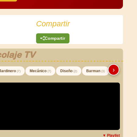
Compartir
Compartir
olaje TV
›
Jardinero
Mecánico
Diseño
Barman
(7)
(7)
(2)
(3)
▼ Playlist