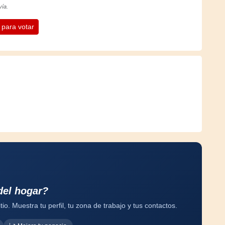
vía.
n para votar
del hogar?
tio. Muestra tu perfil, tu zona de trabajo y tus contactos.