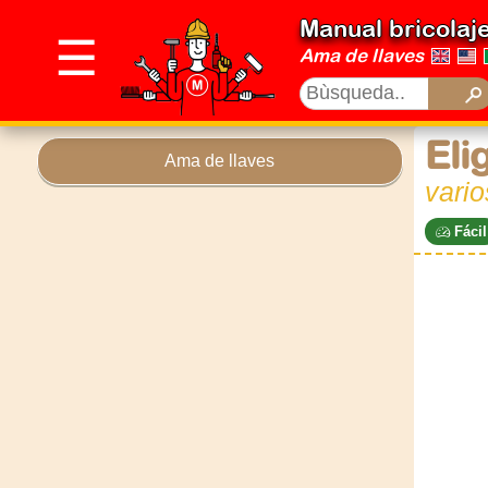
Manual bricolaj
☰
Ama de llaves
Eli
Ama de llaves
vari
Fácil