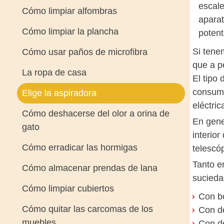
escale
Cómo limpiar alfombras
aparat
Cómo limpiar la plancha
potent
Si tene
Cómo usar paños de microfibra
que a p
La ropa de casa
El tipo
consumo
Elige la aspiradora
eléctri
Cómo deshacerse del olor a orina de
En gene
gato
interior
Cómo erradicar las hormigas
telescóp
Tanto e
Cómo almacenar prendas de lana
sucieda
Cómo limpiar cubiertos
Con bo
Cómo quitar las carcomas de los
Con de
muebles
Con de