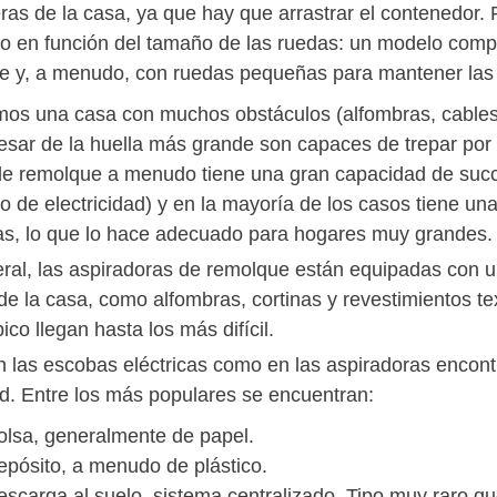
ras de la casa, ya que hay que arrastrar el contenedor. P
o en función del tamaño de las ruedas: un modelo com
e y, a menudo, con ruedas pequeñas para mantener las 
mos una casa con muchos obstáculos (alfombras, cables,
esar de la huella más grande son capaces de trepar por 
 de remolque a menudo tiene una gran capacidad de succ
 de electricidad) y en la mayoría de los casos tiene 
cas, lo que lo hace adecuado para hogares muy grandes.
ral, las aspiradoras de remolque están equipadas con un k
 de la casa, como alfombras, cortinas y revestimientos tex
ico llegan hasta los más difícil.
n las escobas eléctricas como en las aspiradoras encon
d. Entre los más populares se encuentran:
lsa, generalmente de papel.
pósito, a menudo de plástico.
scarga al suelo, sistema centralizado. Tipo muy raro que