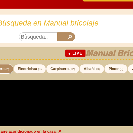
Bùsqueda en Manual bricolaje
Manual Bric
● LIVE
ero
Electricista
Carpintero
Albañil
Pintor
(2)
(3)
(12)
(3)
(2)
l aire acondicionado en la casa. ↗